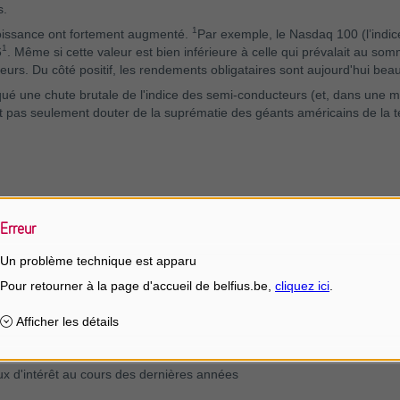
s.
1
croissance ont fortement augmenté.
Par exemple, le Nasdaq 100 (l’indi
1
6
. Même si cette valeur est bien inférieure à celle qui prévalait au som
eurs. Du côté positif, les rendements obligataires sont aujourd'hui bea
qué une chute brutale de l'indice des semi-conducteurs (et, dans une m
t pas seulement douter de la suprématie des géants américains de la tec
marché, ce risque est faible, compte tenu des deux facteurs clés qui d
Erreur
ricaine s'avérant beaucoup plus résistante que prévu. Belfius Research
Un problème technique est apparu
ux prochaines années.
 la nouvelle réalité de la hausse des taux d'intérêt à long terme? Le 
s corrections sur le marché des actions. Nous pensons que si les taux
ier sommet) est possible.
x d'intérêt au cours des dernières années