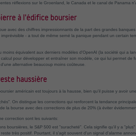
centes réflexions sur le Groenland, le Canada et le canal de Panama n'
rre à l'édifice boursier
oue avec des chiffres impressionnants de la part des grandes banques 
t imprévisible - a tout de même semé la panique pendant un certain te
au moins équivalent aux derniers modèles d'OpenAI (la société qui a la
lcul pour développer et entraîner son modèle, ce qui lui permet de f
c d'une alternative beaucoup moins coûteuse.
reste haussière
rsier américain est toujours à la hausse, bien qu'il puisse y avoir une 
hés". On distingue les corrections qui renforcent la tendance principal
de la bourse avec des corrections de plus de 20% (à éviter évidemment
 correction sont les suivants:
ns boursières, le S&P 500 est "suracheté". Cela signifie qu'il y a "plus"
 reste très positif. Pourtant, il s'agit souvent d'un signal d'alarme ann