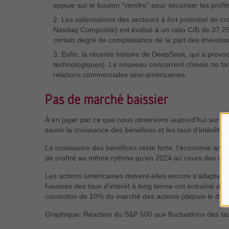
appuie sur le bouton "vendre" pour sécuriser les profit
2. Les valorisations des secteurs à fort potentiel de 
Nasdaq Composite) est évalué à un ratio C/B de 37,2
certain degré de complaisance de la part des investiss
3. Enfin, la récente histoire de DeepSeek, qui a provo
technologiques). Le nouveau concurrent chinois ne fai
relations commerciales sino-américaines.
Pas de marché baissier
À en juger par ce que nous observons aujourd'hui sur le 
savoir la croissance des bénéfices et les taux d'intérêt.
La croissance des bénéfices reste forte, l'économie amé
de croître au même rythme qu'en 2024 au cours des de
Les actions américaines doivent-elles encore s'adapter à
hausses des taux d'intérêt à long terme ont entraîné de
correction de 10% du marché des actions (depuis le dern
Graphique: Réaction du S&P 500 aux fluctuations des tau