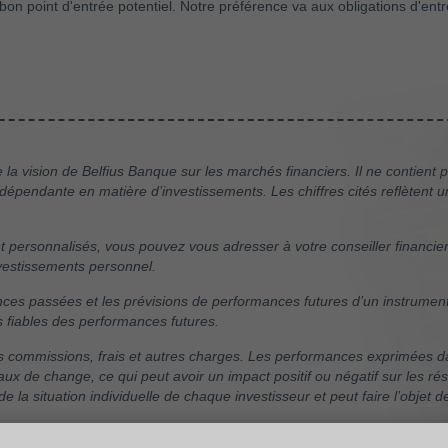
 bon point d'entrée potentiel. Notre préférence va aux obligations d'en
a vision de Belfius Banque sur les marchés financiers. Il ne contient 
pendante en matière d’investissements. Les chiffres cités reflètent 
 personnalisés, vous pouvez vous adresser à votre conseiller financier 
investissements personnel.
s passées et les prévisions de performances futures d’un instrument fi
s fiables des performances futures.
 commissions, frais et autres charges. Les performances exprimées da
taux de change, ce qui peut avoir un impact positif ou négatif sur les ré
de la situation individuelle de chaque investisseur et peut faire l’objet d
le et leur mention ne constitue pas une recommandation d'achat.