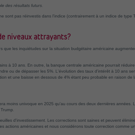
e des résultats futurs.
e sont pas réinvestis dans l'indice (contrairement à un indice de type T
de niveaux attrayants?
rs que les inquiétudes sur la situation budgétaire américaine augmenten
s à 10 ans. En outre, la banque centrale américaine pourrait réduire 
tteindre ou de dépasser les 5%. L'évolution des taux d'intérêt à 10 ans 
flation et une baisse en dessous de 4% étant peu probable en raison de l
 sera moins univoque en 2025 qu'au cours des deux dernières années. L
e Trump.
tefeuilles d'investissement. Les corrections sont saines et peuvent élimi
les actions américaines et nous considérons toute correction comme une