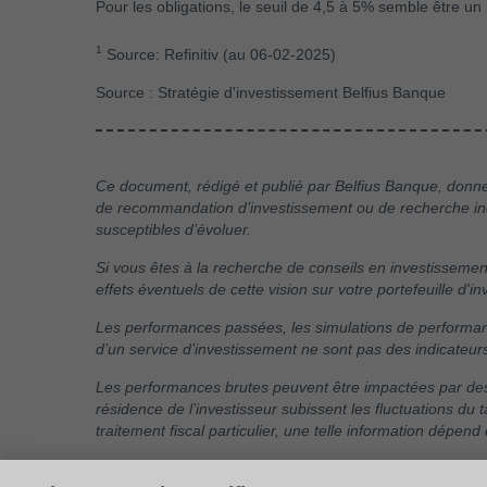
Pour les obligations, le seuil de 4,5 à 5% semble être un
1
Source: Refinitiv (au 06-02-2025)
Source : Stratégie d'investissement Belfius Banque
Ce document, rédigé et publié par Belfius Banque, donne l
de recommandation d’investissement ou de recherche indé
susceptibles d’évoluer.
Si vous êtes à la recherche de conseils en investissement
effets éventuels de cette vision sur votre portefeuille d'
Les performances passées, les simulations de performance
d’un service d’investissement ne sont pas des indicateur
Les performances brutes peuvent être impactées par des
résidence de l’investisseur subissent les fluctuations du 
traitement fiscal particulier, une telle information dépend 
Les entreprises mentionnées sont citées à titre d'exemp