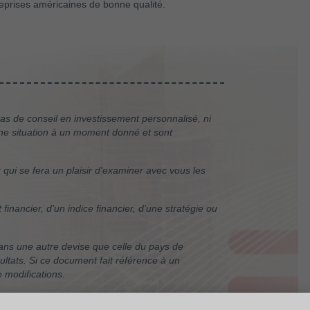
treprises américaines de bonne qualité.
pas de conseil en investissement personnalisé, ni
une situation à un moment donné et sont
qui se fera un plaisir d'examiner avec vous les
nancier, d’un indice financier, d’une stratégie ou
ns une autre devise que celle du pays de
sultats. Si ce document fait référence à un
e modifications.