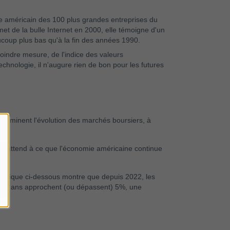
ce américain des 100 plus grandes entreprises du
met de la bulle Internet en 2000, elle témoigne d'un
ucoup plus bas qu'à la fin des années 1990.
oindre mesure, de l'indice des valeurs
hnologie, il n'augure rien de bon pour les futures
éterminent l'évolution des marchés boursiers, à
 s'attend à ce que l'économie américaine continue
graphique ci-dessous montre que depuis 2022, les
 à 10 ans approchent (ou dépassent) 5%, une