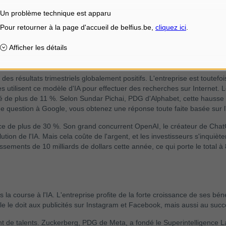
mble donc avoir mieux réussi qu'Amazon à tirer profit des investissement
Un problème technique est apparu
oud offrent cette puissance à leurs clients. Le chiffre d'affaires total 
ortement grimper le cours de l'action Microsoft, qui a ainsi atteint une va
des résultats trimestriels globalement positifs. L'entreprise est tout
 utilisent ce modèle d'IA pour effectuer des recherches sur Internet. L
é de plus de 11 %. Selon Sundar Pichai, PDG d'Alphabet, cette hausse s'
uestion à Google, vous obtenez une réponse toute faite basée sur l'IA
ce de plus de 30 %. Son grand concurrent OpenAI, le créateur de Chat
lution de l'IA. Mais cela coûte de l'argent, et les investisseurs s'inqu
ements de 10 milliards de dollars cette année, ce qui porte le total à 8
la course à l'IA. L'entreprise profite de la forte croissance de ses bé
lle le doit aux publicités sur Instagram et Facebook, mais aussi au succ
t de talents. Zuckerberg, PDG de Meta, a fondé le Superintelligence Lab