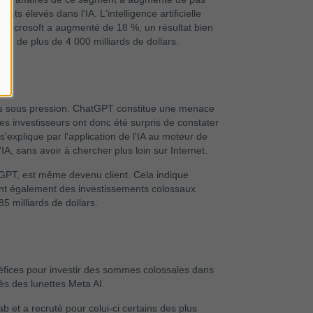
s élevés dans l'IA. L'intelligence artificielle
de Microsoft a augmenté de 18 %, un résultat bien
leur de plus de 4 000 milliards de dollars.
efois sous pression. ChatGPT constitue une menace
es investisseurs ont donc été surpris de constater
explique par l'application de l'IA au moteur de
, sans avoir à chercher plus loin sur Internet.
GPT, est même devenu client. Cela indique
iètent également des investissements colossaux
5 milliards de dollars.
néfices pour investir des sommes colossales dans
ès des lunettes Meta AI.
 et a recruté pour celui-ci certains des plus