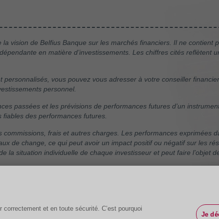
a vision de Belfius Banque sur les marchés financiers. Il ne contient 
pendante en matière d’investissements. Les chiffres cités reflètent 
 personnalisés, vous pouvez vous adresser à votre conseiller financier 
investissements personnel.
s passées et les prévisions de performances futures d’un instrument fi
s fiables des performances futures.
 commissions, frais et autres charges. Les performances exprimées da
taux de change, ce qui peut avoir un impact positif ou négatif sur les ré
de la situation individuelle de chaque investisseur et peut faire l’objet d
le et leur mention ne constitue pas une recommandation d'achat.
r correctement et en toute sécurité. C’est pourquoi
Je d