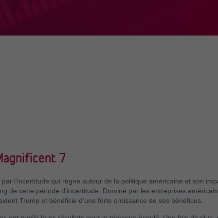
Magnificent 7
par l'incertitude qui règne autour de la politique américaine et son imp
long de cette période d'incertitude. Dominé par les entreprises américa
ésident Trump et bénéficie d'une forte croissance de ses bénéfices.
s ont publié leurs résultats pour le trimestre écoulé. Une fois de plus