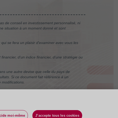
pas de conseil en investissement personnalisé, ni
une situation à un moment donné et sont
qui se fera un plaisir d'examiner avec vous les
nancier, d’un indice financier, d’une stratégie ou
ns une autre devise que celle du pays de
sultats. Si ce document fait référence à un
e modifications.
écide moi-même
J’accepte tous les cookies