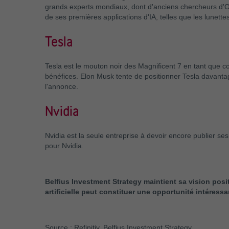
grands experts mondiaux, dont d'anciens chercheurs d'Ope
de ses premières applications d'IA, telles que les lunet
Tesla
Tesla est le mouton noir des Magnificent 7 en tant que c
bénéfices. Elon Musk tente de positionner Tesla davantage
l'annonce.
Nvidia
Nvidia est la seule entreprise à devoir encore publier ses
pour Nvidia.
Belfius Investment Strategy maintient sa vision posit
artificielle peut constituer une opportunité intéressa
Source : Refinitiv, Belfius Investment Strategy