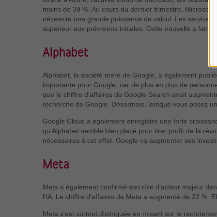
moins de 39 %. Au cours du dernier trimestre, Microsoft se
nécessite une grande puissance de calcul. Les services cl
supérieur aux prévisions initiales. Cette nouvelle a fait f
Alphabet
Alphabet, la société mère de Google, a également publié 
importante pour Google, car de plus en plus de personnes
que le chiffre d'affaires de Google Search avait augment
recherche de Google. Désormais, lorsque vous posez une q
Google Cloud a également enregistré une forte croissan
qu'Alphabet semble bien placé pour tirer profit de la révo
nécessaires à cet effet. Google va augmenter ses investiss
Meta
Meta a également confirmé son rôle d’acteur majeur dans 
l'IA. Le chiffre d'affaires de Meta a augmenté de 22 %. E
Meta s'est surtout distinguée en misant sur le recrutemen