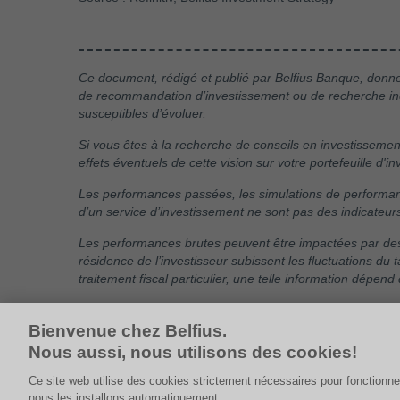
Ce document, rédigé et publié par Belfius Banque, donne l
de recommandation d’investissement ou de recherche indé
susceptibles d’évoluer.
Si vous êtes à la recherche de conseils en investissement
effets éventuels de cette vision sur votre portefeuille d'
Les performances passées, les simulations de performance
d’un service d’investissement ne sont pas des indicateur
Les performances brutes peuvent être impactées par des
résidence de l’investisseur subissent les fluctuations du 
traitement fiscal particulier, une telle information dépend 
Les entreprises mentionnées sont citées à titre d'exemp
Bienvenue chez Belfius.
Nous aussi, nous utilisons des cookies!
Ce site web utilise des cookies strictement nécessaires pour fonctionne
nous les installons automatiquement.