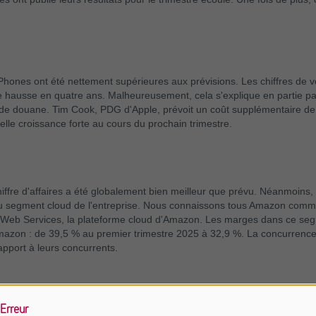
hones ont été nettement supérieures aux prévisions. Les chiffres de 
rte hausse en quatre ans. Malheureusement, cela s'explique en partie 
 de douane. Tim Cook, PDG d'Apple, prévoit un coût supplémentaire de p
le croissance forte au cours du prochain trimestre.
iffre d'affaires a été globalement bien meilleur que prévu. Néanmoins
u segment cloud de l'entreprise. Nous connaissons tous Amazon comme
Web Services, la plateforme cloud d'Amazon. Les marges dans ce seg
zon : de 39,5 % au premier trimestre 2025 à 32,9 %. La concurrence 
apport à leurs concurrents.
Erreur
ts financiers de Microsoft ont été tout simplement spectaculaires. Le ch