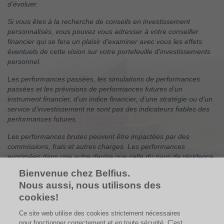
d’évoluer.
Si vous êtes à la recherche de conseils en investissement
personnalisés, vous pouvez vous adresser à votre conseiller
financier qui se fera un plaisir d'examiner avec vous les effets
éventuels de cette vision sur votre portefeuille d'investissements
personnel.
Les performances passées, les simulations de performances
passées et les prévisions de performances futures d’un
instrument financier, d’un indice financier, d’une stratégie ou d’un
service d’investissement ne sont pas des indicateurs fiables des
performances futures.
Les performances brutes peuvent être impactées par des
commissions, frais et autres charges. Les performances
exprimées dans une autre devise que celle du pays de résidence
de l’investisseur subissent les fluctuations du taux de change, ce
Bienvenue chez Belfius.
qui peut avoir un impact positif ou négatif sur les résultats. Si ce
Nous aussi, nous utilisons des
document fait référence à un traitement fiscal particulier, une
cookies!
telle information dépend de la situation individuelle de chaque
investisseur et peut faire l’objet de modifications.
Ce site web utilise des cookies strictement nécessaires
pour fonctionner correctement et en toute sécurité. C’est