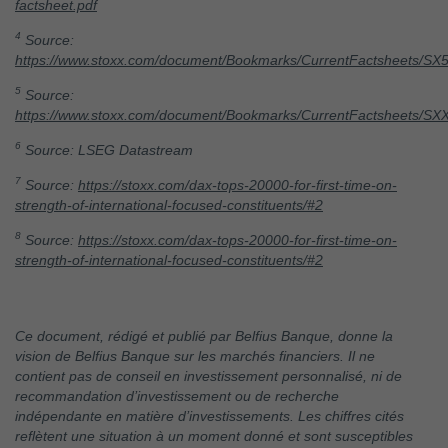
factsheet.pdf
4
Source:
https://www.stoxx.com/document/Bookmarks/CurrentFactsheets/SX
5
Source:
https://www.stoxx.com/document/Bookmarks/CurrentFactsheets/SX
6
Source: LSEG Datastream
7
Source:
https://stoxx.com/dax-tops-20000-for-first-time-on-
strength-of-international-focused-constituents/#2
8
Source:
https://stoxx.com/dax-tops-20000-for-first-time-on-
strength-of-international-focused-constituents/#2
Ce document, rédigé et publié par Belfius Banque, donne la
vision de Belfius Banque sur les marchés financiers. Il ne
contient pas de conseil en investissement personnalisé, ni de
recommandation d’investissement ou de recherche
indépendante en matière d’investissements. Les chiffres cités
reflètent une situation à un moment donné et sont susceptibles