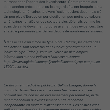
tournant dans l’appétit des investisseurs. Contrairement aux
deux années précédentes où les regards étaient braqués sur la
technologie américaine, la diversification devient désormais clé.
Un peu plus d’Europe en portefeuille, un peu moins de valeurs
américaines, privilégier des secteurs plus défensifs comme les
soins de santé deviennent progressivement des évidences. Une
stratégie préconisée par Belfius depuis de nombreuses années.
1
Dans le cas d'un indice de type "Total Return", les dividendes
des actions sont réinvestis dans l'indice (contrairement à un
indice de type "Price"). Vous trouverez de plus amples
informations sur ces indices à l'adresse suivante:
https://www.spglobal.com/spdji/en/indices/equity/sp-composite-
1500/#overview
Ce document, rédigé et publié par Belfius Banque, donne la
vision de Belfius Banque sur les marchés financiers. Il ne
contient pas de conseil en investissement personnalisé, ni de
recommandation d’investissement ou de recherche
indépendante en matière d’investissements. Les chiffres cités
reflètent une situation à un moment donné et sont susceptibles