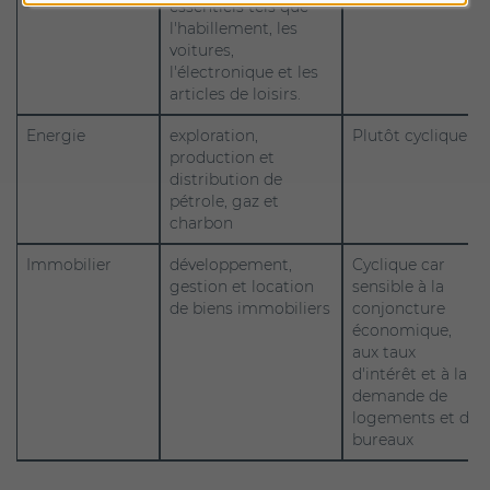
essentiels tels que
l'habillement, les
voitures,
l'électronique et les
articles de loisirs.
Energie
exploration,
Plutôt cyclique
production et
distribution de
pétrole, gaz et
charbon
Immobilier
développement,
Cyclique car
gestion et location
sensible à la
de biens immobiliers
conjoncture
économique,
aux taux
d'intérêt et à la
demande de
logements et de
bureaux