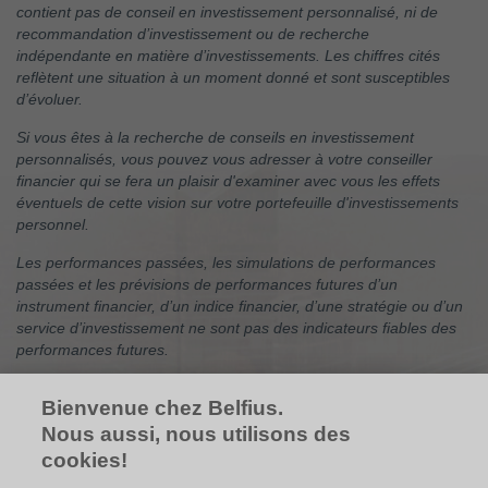
contient pas de conseil en investissement personnalisé, ni de
recommandation d’investissement ou de recherche
indépendante en matière d’investissements. Les chiffres cités
reflètent une situation à un moment donné et sont susceptibles
d’évoluer.
Si vous êtes à la recherche de conseils en investissement
personnalisés, vous pouvez vous adresser à votre conseiller
financier qui se fera un plaisir d'examiner avec vous les effets
éventuels de cette vision sur votre portefeuille d'investissements
personnel.
Les performances passées, les simulations de performances
passées et les prévisions de performances futures d’un
instrument financier, d’un indice financier, d’une stratégie ou d’un
service d’investissement ne sont pas des indicateurs fiables des
performances futures.
Les performances brutes peuvent être impactées par des
Bienvenue chez Belfius.
commissions, frais et autres charges. Les performances
exprimées dans une autre devise que celle du pays de résidence
Nous aussi, nous utilisons des
de l’investisseur subissent les fluctuations du taux de change, ce
cookies!
qui peut avoir un impact positif ou négatif sur les résultats. Si ce