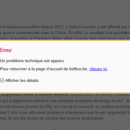
forte baisse journalière depuis 2022. L'indice boursier a été affecté pa
lle guerre commerciale avec la Chine. En effet, le candidat à la préside
lon lesquelles le Président Biden allait imposer des restrictions aux 
erg, Biden envisagerait d'introduire un contrôle sur chaque produit com
Erreur
éricains ont été touchés. ASML, par exemple, a fortement chuté, en rais
Un problème technique est apparu
e cependant que la baisse ne soit pas structurelle mais plutôt tem
e surprenant dans la baisse récente.
Depuis 2021, la devise a baissé 
1
ce qui a également entraîné une stratégie populaire de hedge funds
. E
 est encore proche de 0%), en vue de le convertir en dollars américain
endant 2 ans mais elle pose problème maintenant que le yen augmente fo
res, ils ont été forcés de vendre des actions américaines.