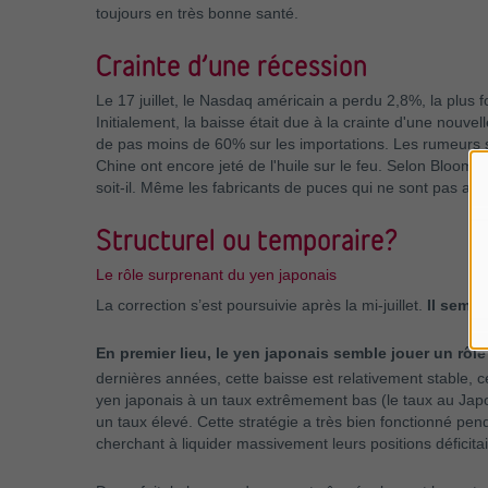
toujours en très bonne santé.
Crainte d’une récession
Le 17 juillet, le Nasdaq américain a perdu 2,8%, la plus 
Initialement, la baisse était due à la crainte d'une nouve
de pas moins de 60% sur les importations. Les rumeurs se
Chine ont encore jeté de l'huile sur le feu. Selon Bloomb
soit-il. Même les fabricants de puces qui ne sont pas am
Structurel ou temporaire?
Le rôle surprenant du yen japonais
La correction s’est poursuivie après la mi-juillet.
Il sembl
En premier lieu, le yen japonais semble jouer un rôl
dernières années, cette baisse est relativement stable, 
yen japonais à un taux extrêmement bas (le taux au Japon
un taux élevé. Cette stratégie a très bien fonctionné p
cherchant à liquider massivement leurs positions déficitai