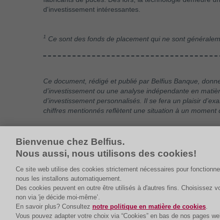
d'investissement intéressantes.
1
Ce sont des fonds de placement qui ne sont généraleme
Ce document, rédigé et publié par Belfius Banque, donne 
d’investissement ou une analyse indépendante en matière 
d’investissement personnalisés. Il se fera un plaisir d’e
chiffres mentionnés reflètent une situation à un moment 
Les entreprises ne sont mentionnées qu’à titre d’exempl
Bienvenue chez Belfius.
Nous aussi, nous utilisons des cookies!
Ce site web utilise des cookies strictement nécessaires pour fonctionne
nous les installons automatiquement.
Des cookies peuvent en outre être utilisés à d'autres fins. Choisissez
non via 'je décide moi-même’.
En savoir plus? Consultez
notre politique en matière de cookies
.
Vous pouvez adapter votre choix via “Cookies” en bas de nos pages we