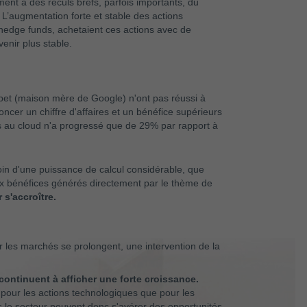
nt à des reculs brefs, parfois importants, du
L’augmentation forte et stable des actions
hedge funds, achetaient ces actions avec de
enir plus stable.
bet (maison mère de Google) n'ont pas réussi à
oncer un chiffre d'affaires et un bénéfice supérieurs
liés au cloud n'a progressé que de 29% par rapport à
esoin d'une puissance de calcul considérable, que
 aux bénéfices générés directement par le thème de
 s'accroître.
ur les marchés se prolongent, une intervention de la
continuent à afficher une forte croissance.
nt pour les actions technologiques que pour les
s le secteur peuvent donc s'avérer des opportunités