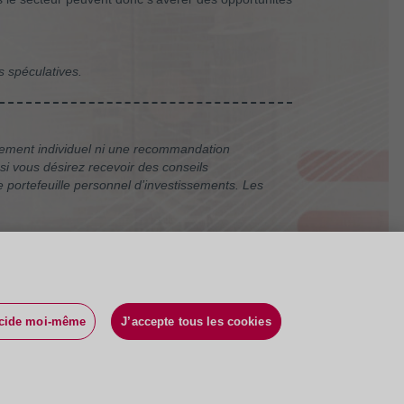
 spéculatives.
ssement individuel ni une recommandation
si vous désirez recevoir des conseils
e portefeuille personnel d’investissements. Les
écide moi-même
J’accepte tous les cookies