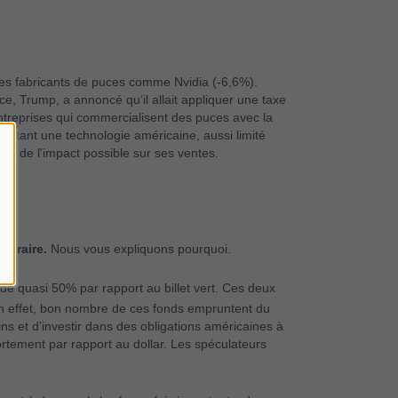
r les fabricants de puces comme Nvidia (-6,6%).
nce, Trump, a annoncé qu’il allait appliquer une taxe
entreprises qui commercialisent des puces avec la
portant une technologie américaine, aussi limité
on de l'impact possible sur ses ventes.
poraire.
Nous vous expliquons pourquoi.
de quasi 50% par rapport au billet vert. Ces deux
n effet, bon nombre de ces fonds empruntent du
s et d’investir dans des obligations américaines à
rtement par rapport au dollar. Les spéculateurs