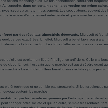
e des actions technologiques. De tels phénomènes conduisent fréquemme
. Au contraire,
dans un certain sens, la correction est même saine.
investisseurs à acheter massivement. Les spéculateurs, souvent des 
et que le niveau d’endettement redescende et que le marché puisse dev
enforcé par des résultats trimestriels décevants.
Microsoft et Alpha
es quelque peu exagérées. En effet, Microsoft a bel et bien réussi à ann
 finalement fait chuter l’action. Le chiffre d'affaires issu des services 
e qu’elle est étroitement liée à l’intelligence artificielle. Celle-ci a b
ces de cloud. En soi, il est sain que le marché soit aussi sévère quant
e le marché a besoin de chiffres bénéficiaires solides pour pouvoir
st plutôt technique et ne semble pas structurelle. Si les turbulences s
à nouveau soutenir les marchés.
nstatons que les bénéfices générés par l’intelligence artificielle 
qui peut changer notre société et qui, en outre, semble très rentable, ta
e importante conviction à long terme de Belfius. De fortes baisses dan