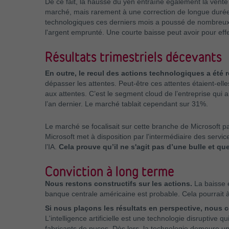
De ce fait, la hausse du yen entraîne également la vent
marché, mais rarement à une correction de longue durée
technologiques ces derniers mois a poussé de nombreux 
l'argent emprunté. Une courte baisse peut avoir pour eff
Résultats trimestriels décevants
En outre, le recul des actions technologiques a été r
dépasser les attentes. Peut-être ces attentes étaient-ell
aux attentes. C’est le segment cloud de l’entreprise qui a
l’an dernier. Le marché tablait cependant sur 31%.
Le marché se focalisait sur cette branche de Microsoft parc
Microsoft met à disposition par l'intermédiaire des servi
l’IA.
Cela prouve qu’il ne s'agit pas d’une bulle et qu
Conviction à long terme
Nous restons constructifs sur les actions.
La baisse e
banque centrale américaine est probable. Cela pourrait 
Si nous plaçons les résultats en perspective, nous co
L'intelligence artificielle est une technologie disruptive 
fabricants de puces. Dès lors, la technologie demeure un