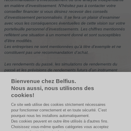
en matière d’investissement. N'hésitez pas à contacter votre
conseiller financier si vous désirez recevoir des conseils
d’investissement personnalisés. Il se fera un plaisir d’examiner
avec vous les conséquences éventuelles de cette vision sur votre
portefeuille personnel d’investissements. Les chiffres mentionnés
reflètent une situation à un moment donné et sont susceptibles
d’être modifiés.
Les entreprises ne sont mentionnées qu’à titre d’exemple et ne
constituent pas une recommandation d'achat.
Les rendements du passé, les simulations de rendements du
passé et les prévisions de rendements futurs d'un instrument
financier, d'un indice financier, d'une stratégie ou d’un service
Bienvenue chez Belfius.
d'investissement ne constituent pas des indicateurs fiables des
Nous aussi, nous utilisons des
rendements futurs. Les rendements bruts peuvent être
influencés par des commissions, frais et autres charges. Les
cookies!
rendements libellés dans une autre devise que celle de l’État de
Ce site web utilise des cookies strictement nécessaires
résidence de l’investisseur sont soumis à des fluctuations du
pour fonctionner correctement et en toute sécurité. C’est
cours de change, qui peuvent avoir un impact positif ou négatif
pourquoi nous les installons automatiquement.
sur les plus-values.
Des cookies peuvent en outre être utilisés à d'autres fins.
Choisissez vous-même quelles catégories vous acceptez