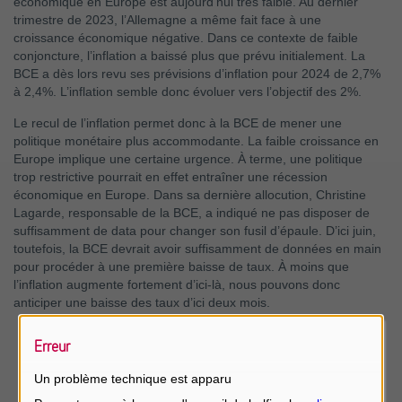
économique en Europe est aujourd’hui très faible. Au dernier
trimestre de 2023, l’Allemagne a même fait face à une
croissance économique négative. Dans ce contexte de faible
conjoncture, l’inflation a baissé plus que prévu initialement. La
BCE a dès lors revu ses prévisions d’inflation pour 2024 de 2,7%
à 2,4%. L’inflation semble donc évoluer vers l’objectif des 2%.
Le recul de l’inflation permet donc à la BCE de mener une
politique monétaire plus accommodante. La faible croissance en
Europe implique une certaine urgence. À terme, une politique
trop restrictive pourrait en effet entraîner une récession
économique en Europe. Dans sa dernière allocution, Christine
Lagarde, responsable de la BCE, a indiqué ne pas disposer de
suffisamment de data pour changer son fusil d’épaule. D’ici juin,
toutefois, la BCE devrait avoir suffisamment de données en main
pour procéder à une première baisse de taux. À moins que
l’inflation augmente fortement d’ici-là, nous pouvons donc
anticiper une baisse des taux d’ici deux mois.
Erreur
Un problème technique est apparu