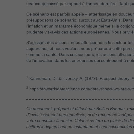
beaucoup baissé par rapport à l’année dernière. Tant que
Ce scénario est parfois appelé « atterrissage en douceur
présupposons ce scénario, surtout aux États-Unis. Dans 
l’inflation et un marasme économique même si la conjon
prudente vis-à-vis des actions européennes. Nous privilé
S’agissant des actions, nous affectionnons le secteur techn
aujourd’hui, et nous voulons nous préparer à cette persp
comme la santé. Dans ces secteurs, les actions affichent
de l’innovation dans les entreprises qui contribuent à not
1
Kahneman, D., & Tversky, A. (1979). Prospect theory: An
2
https://towardsdatascience.com/data-shows-we-are-wr
Ce document, préparé et diffusé par Belfius Banque, refl
d’investissement personnalisés, ni de recherche indépen
votre conseiller financier. Celui-ci se fera un plaisir de
chiffres indiqués sont un instantané et sont susceptibles