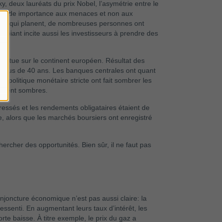
, deux lauréats du prix Nobel, l’asymétrie entre le
us grande importance aux menaces et non aux
aces qui planent, de nombreuses personnes ont
biant incite aussi les investisseurs à prendre des
 abattue sur le continent européen. Résultat des
 en plus de 40 ans. Les banques centrales ont quant
e politique monétaire stricte ont fait sombrer les
taient sombres.
dressés et les rendements obligataires étaient de
, alors que les marchés boursiers ont enregistré
hercher des opportunités. Bien sûr, il ne faut pas
njoncture économique n’est pas aussi claire: la
ssenti. En augmentant leurs taux d’intérêt, les
orte baisse. À titre exemple, le prix du gaz a