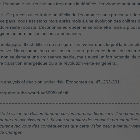
 l’économie ne s’enlise pas trop dans la débâcle, l’environnement pourr
 ». Ce processus entraîne un déclin de l’économie sans provoquer de réc
ce pays, nous assistons mois après mois à une évolution des chiffres d
cture reste robuste. L’économie européenne semble être mise à plus r
gions aujourd’hui les actions américaines.
ologique. Il est difficile de se figurer un avenir dans lequel la technol
ective. Nous souhaitons aussi asseoir notre présence dans les secteurs 
 non seulement une croissance stable, mais aussi un fort potentiel de 
re transition énergétique ou à la révolution verte en général.
 analysis of decision under risk. Econometrica, 47, 263-291.
ong-about-the-world-ac5608ce6c4f
ète la vision de Belfius Banque sur les marchés financiers. Il ne cont
dante en investissement. Si vous souhaitez des conseils personnalisés 
 discuter avec vous des conséquences que cette vision peut avoir sur vot
 de changer.