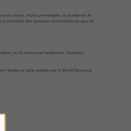
 moins riches, moins perméables, et accélèrent le
s à connaître des épisodes d’inondation de plus en
lables, ou du moins pas facilement. Certaines
l’illustre la carte publiée par le World Resource