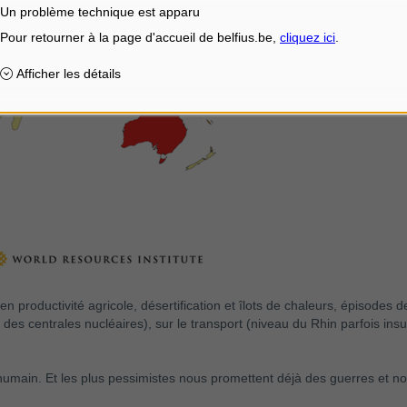
Un problème technique est apparu
 productivité agricole, désertification et îlots de chaleurs, épisodes 
es centrales nucléaires), sur le transport (niveau du Rhin parfois insuff
 humain. Et les plus pessimistes nous promettent déjà des guerres et no