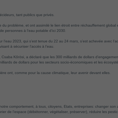
écideurs, tant publics que privés.
du problème, et ont assimilé le lien étroit entre réchauffement global 
 de personnes à l’eau potable d’ici 2030.
r l’eau 2023, qui s’est tenue du 22 au 24 mars, s’est achevée avec l’
sant à sécuriser l’accès à l’eau.
 Csaba Kőrösi, a déclaré que les 300 milliards de dollars d’engageme
milliards de dollars pour les secteurs socio-économiques et les écosys
tière ont, comme pour la cause climatique, leur avenir devant elles.
s notre comportement, à tous, citoyens, Etats, entreprises: changer so
r de l’espace (débétonner, végétaliser, préserver), réduire les pestic