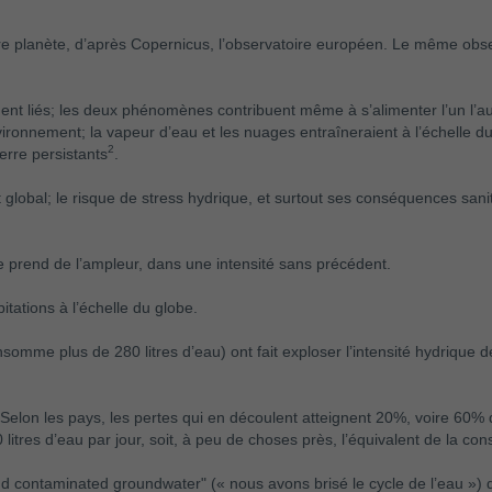
re planète, d’après Copernicus, l’observatoire européen. Le même obse
t liés; les deux phénomènes contribuent même à s’alimenter l’un l’autr
ronnement; la vapeur d’eau et les nuages entraîneraient à l’échelle du
2
erre persistants
.
obal; le risque de stress hydrique, et surtout ses conséquences sanita
 prend de l’ampleur, dans une intensité sans précédent.
tations à l’échelle du globe.
omme plus de 280 litres d’eau) ont fait exploser l’intensité hydrique de
. Selon les pays, les pertes qui en découlent atteignent 20%, voire 60%
 litres d’eau par jour, soit, à peu de choses près, l’équivalent de la c
 contaminated groundwater" (« nous avons brisé le cycle de l’eau ») d