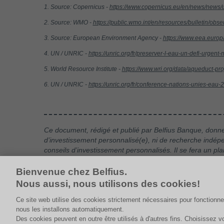
1. Source: Copernicus -
https://www.copernicus.eu/en/news/news
2. Source: WMO -
https://public.wmo.int/en/resources/bulletin/obs
3. Source: European Environment Agency -
https://www.eea.europa
4. UN / UNRIC -
https://unric.org/fr/preserver-l-eau-un-defi-urgent
5. World Resource Institute -
https://www.wri.org/data/aqueduct-pro
6. UN / UNRIC -
https://unric.org/fr/conference-nations-unies-eau-2
Ce document, rédigé et publié par Belfius Banque, donne 
d’investissement personnalisé(e), ni de recherche indépen
conseils d’investissement personnalisés. Il se fera un pl
Les chiffres mentionnés reflètent une situation à un mom
Bienvenue chez Belfius.
Nous aussi, nous utilisons des cookies!
Ce site web utilise des cookies strictement nécessaires pour fonctionne
nous les installons automatiquement.
Des cookies peuvent en outre être utilisés à d'autres fins. Choisissez