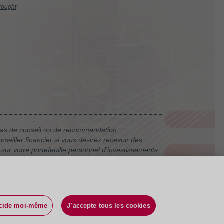
rought
t pas de conseil ou de recommandation
seiller financier si vous désirez recevoir des
sur votre portefeuille personnel d’investissements.
écide moi-même
J’accepte tous les cookies