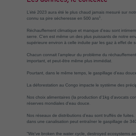
L’été 2023 aura été le plus chaud jamais mesuré sur not
1
connu sa pire sécheresse en 500 ans
.
Réchauffement climatique et manque d’eau sont intimemen
serre. C’en est même un des plus puissants de notre envi
supérieure environ à celle induite par les gaz à effet de s
Chacun connait l’ampleur du problème du réchauffement gl
important, et peut-être même plus immédiat.
Pourtant, dans le même temps, le gaspillage d’eau douce
La déforestation au Congo impacte le système des précipi
Nos choix alimentaires (la production d’1kg d’avocats cons
réserves mondiales d'eau douce.
Nos réseaux de distributions d’eau sont truffés de fuites
dans une canalisation peut entraîner le gaspillage de 340
"We've broken the water cycle, destroyed ecosystems and