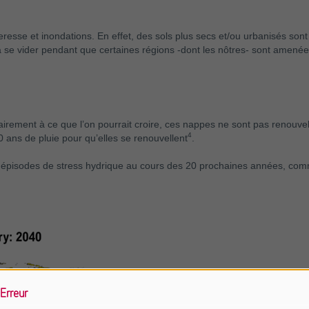
resse et inondations. En effet, des sols plus secs et/ou urbanisés sont
 se vider pendant que certaines régions -dont les nôtres- sont amenée
irement à ce que l’on pourrait croire, ces nappes ne sont pas renouve
4
0 ans de pluie pour qu’elles se renouvellent
.
pisodes de stress hydrique au cours des 20 prochaines années, comme 
Erreur