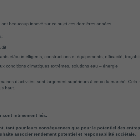
 et ont beaucoup innové sur ce sujet ces dernières années
s:
udit
s et/ou intelligents, constructions et équipements, efficacité, traçabil
e aux conditions climatiques extrêmes, solutions eau – énergie
maines d’activités, sont largement supérieurs à ceux du marché. Cela 
us haut.
 sont intimement liés.
 tant pour leurs conséquences que pour le potentiel des entrepr
haite associer rendement potentiel et responsabilité sociétale.