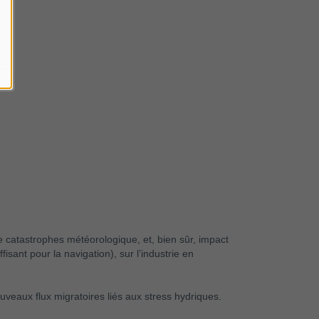
de catastrophes météorologique, et, bien sûr, impact
isant pour la navigation), sur l’industrie en
uveaux flux migratoires liés aux stress hydriques.