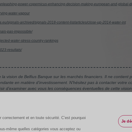
/unleashing-power-copernicus-enhancing-decision-making-european-and-global-d
erving-water-vapour
.eu/signals-archived/signals-2018-content-list/articles/close-up-2014-water-int
-mais-pas-impossible/
jected-water-stress-country-rankings
023-resultats/
la vision de Belfius Banque sur les marchés financiers. Il ne contien
dante en matière d’investissement. N'hésitez pas à contacter votre con
aisir d’examiner avec vous les conséquences éventuelles de cette vision 
ent donné et sont susceptibles d’être modifiés.
r correctement et en toute sécurité. C’est pourquoi
Je d
 vous-même quelles catégories vous acceptez ou