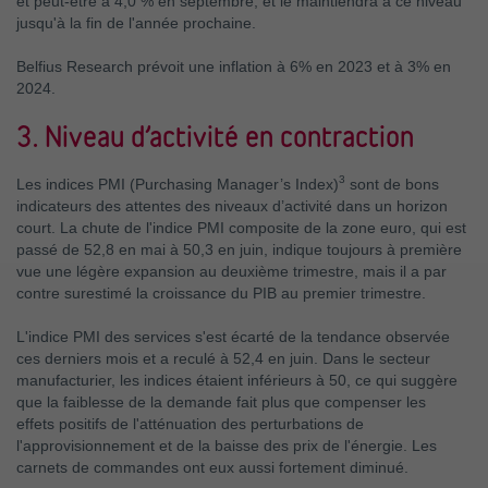
et peut-être à 4,0 % en septembre, et le maintiendra à ce niveau
jusqu'à la fin de l'année prochaine.
Belfius Research prévoit une inflation à 6% en 2023 et à 3% en
2024.
3. Niveau d’activité en contraction
3
Les indices PMI (Purchasing Manager’s Index)
sont de bons
indicateurs des attentes des niveaux d’activité dans un horizon
court. La chute de l'indice PMI composite de la zone euro, qui est
passé de 52,8 en mai à 50,3 en juin, indique toujours à première
vue une légère expansion au deuxième trimestre, mais il a par
contre surestimé la croissance du PIB au premier trimestre.
L'indice PMI des services s'est écarté de la tendance observée
ces derniers mois et a reculé à 52,4 en juin. Dans le secteur
manufacturier, les indices étaient inférieurs à 50, ce qui suggère
que la faiblesse de la demande fait plus que compenser les
effets positifs de l'atténuation des perturbations de
l'approvisionnement et de la baisse des prix de l'énergie. Les
carnets de commandes ont eux aussi fortement diminué.