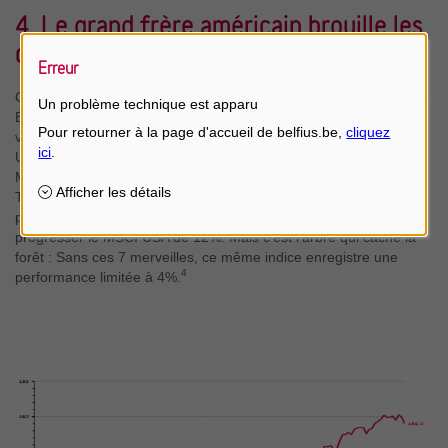
4. Le grand frère américain brouille les
cartes
Erreur
Contrairement aux indices européens, les principaux indices aux
Un problème technique est apparu
États-Unis sont fortement exposés à certains secteurs (p.e. les
valeurs technologiques qui pèsent pour 30% de l’indice MSCI
USA) et également à certaines valeurs vedette. Les «
Magnificent Seven » que sont Amazon, Microsoft, Nvidia, Apple,
Tesla, Alphabet (Google) et Meta (Facebook) ont progressé de
plus de 55% depuis le début de l’année et ont donc fait
progresser le MSCI USA de 12%. Mais c’est l’arbre qui cache la
forêt : Sans ces 7 merveilles, ce même indice enregistre une
4
performance limitée à 4%.