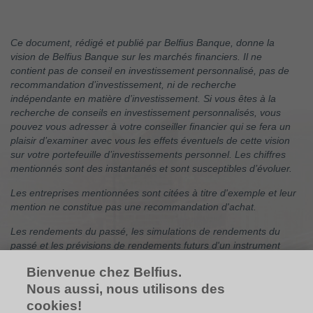
Ce document, rédigé et publié par Belfius Banque, donne la
vision de Belfius Banque sur les marchés financiers. Il ne
contient pas de conseil en investissement personnalisé, pas de
recommandation d’investissement, ni de recherche
indépendante en matière d’investissement. Si vous êtes à la
recherche de conseils en investissement personnalisés, vous
pouvez vous adresser à votre conseiller financier qui se fera un
plaisir d’examiner avec vous les effets éventuels de cette vision
sur votre portefeuille d’investissements personnel. Les chiffres
mentionnés sont des instantanés et sont susceptibles d’évoluer.
Les entreprises mentionnées sont citées à titre d'exemple et leur
mention ne constitue pas une recommandation d'achat.
Les rendements du passé, les simulations de rendements du
passé et les prévisions de rendements futurs d'un instrument
financier, d'un indice financier, d'une stratégie ou d’un service
Bienvenue chez Belfius.
d'investissement ne constituent pas des indicateurs fiables des
rendements futurs. Les rendements bruts peuvent être
Nous aussi, nous utilisons des
influencés par des commissions, frais et autres charges. Les
cookies!