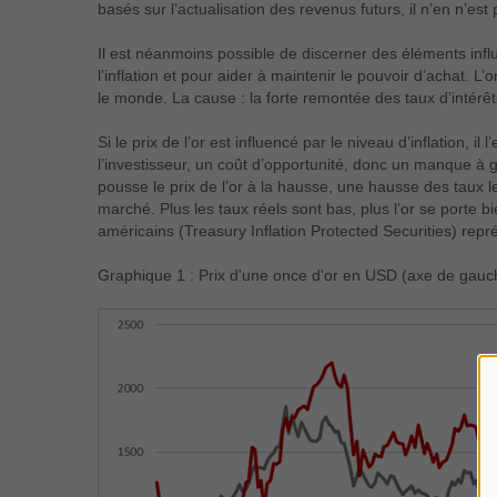
basés sur l’actualisation des revenus futurs, il n’en n’e
Il est néanmoins possible de discerner des éléments influe
l’inflation et pour aider à maintenir le pouvoir d’achat. L’
le monde. La cause : la forte remontée des taux d’intérêt
Si le prix de l’or est influencé par le niveau d’inflation,
l’investisseur, un coût d’opportunité, donc un manque à ga
pousse le prix de l’or à la hausse, une hausse des taux le
marché. Plus les taux réels sont bas, plus l’or se porte b
américains (Treasury Inflation Protected Securities) représ
Graphique 1 : Prix d'une once d'or en USD (axe de gauch