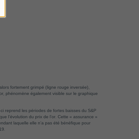
nt alors fortement grimpé (ligne rouge inversée),
l’or, phénomène également visible sur le graphique
-ci reprend les périodes de fortes baisses du S&P
ue l’évolution du prix de l’or. Cette « assurance »
pendant laquelle elle n’a pas été bénéfique pour
19.