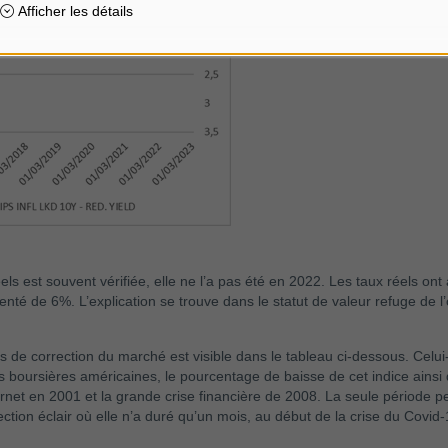
t réels est souvent vérifiée, elle ne l’a pas été en 2022. Les taux réels o
enté de 6%. L’explication se trouve dans le statut de valeur refuge de 
s de correction du marché est visible dans le tableau ci-dessous. Celui
s boursières américaines, le pourcentage de baisse de cet indice ainsi q
internet en 2001 et la grande crise financière de 2008. La seule période 
ection éclair où elle n’a duré qu’un mois, au début de la crise du Covid-