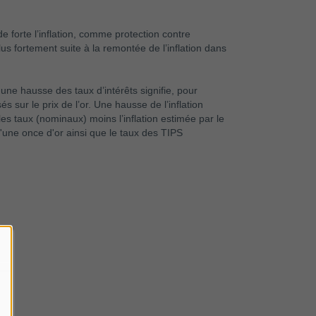
e forte l’inflation, comme protection contre
plus fortement suite à la remontée de l’inflation dans
, une hausse des taux d’intérêts signifie, pour
 sur le prix de l’or. Une hausse de l’inflation
les taux (nominaux) moins l’inflation estimée par le
 d'une once d'or ainsi que le taux des TIPS