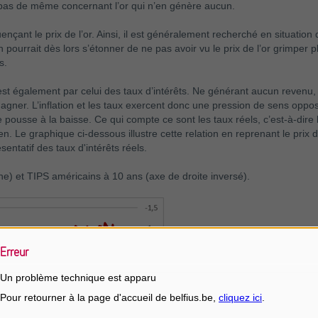
st pas de même concernant l’or qui n’en génère aucun.
nçant le prix de l’or. Ainsi, il est généralement recherché en situation d
on pourrait dès lors s’étonner de ne pas avoir vu le prix de l’or grimper 
s.
 il l’est également par celui des taux d’intérêts. Ne générant aucun revenu
gner. L’inflation et les taux exercent donc une pression de sens opposés
 pousse à la baisse. Ce qui compte ce sont les taux réels, c’est-à-dire 
ien. Le graphique ci-dessous illustre cette relation en reprenant le prix
entatif des taux d'intérêts réels.
e) et TIPS américains à 10 ans (axe de droite inversé).
Erreur
Un problème technique est apparu