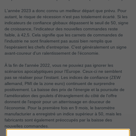
L'année 2023 a donc connu un meilleur départ que prévu. Pour
autant, le risque de récession n'est pas totalement écarté. Si les
indicateurs de confiance globaux dépassent le seuil de 50, signe
de croissance, l'indicateur des nouvelles commandes reste
faible, à 42,5. Cela signifie que les carnets de commandes de
l'industrie ne sont finalement pas aussi bien remplis que
l'espéraient les chefs d'entreprise. C'est généralement un signe
avant-coureur d'un ralentissement de l'économie.
À la fin de l'année 2022, vous ne pouviez pas ignorer les
scénarios apocalyptiques pour l'Europe. Ceux-ci ne semblent
pas se réaliser pour l'instant. Les indices de confiance (ZEW
allemand, PMI de la zone euro) continuent de surprendre
positivement. La baisse des prix de l'énergie et la poursuite de
l'amélioration des goulets d'étranglement du côté de l'offre
donnent de l'espoir pour un atterrissage en douceur de
l'économie. Pour la première fois en 9 mois, le baromètre
manufacturier a enregistré un indice supérieur à 50, mais les
fabricants sont également préoccupés par la baisse des
nouvelles commandes.