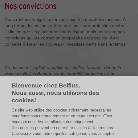
Nos convictions
Nous restons malgré tout investis sur les marchés d'actions. À
long terme, les actions offrent une meilleure protection contre
l'inflation que les placements sans risque, mais nous sommes
conscients qu'une correction temporaire est possible. Il est
conseillé d'étaler les nouveaux investissements dans le temps.
Ce document, rédigé et publié par Belfius Banque, donne la
vision de Belfius Banque sur les marchés financiers. Il ne
contient pas de conseils en investissement personnalisés, pas de
Bienvenue chez Belfius.
recommandations d’investissement, ni de recherche
indépendante en matière d’investissement. Si vous voulez des
Nous aussi, nous utilisons des
conseils en investissement personnalisés, vous pouvez vous
cookies!
adresser à votre conseiller financier qui se fera un plaisir
Ce site web utilise des cookies strictement nécessaires
d’examiner avec vous les effets de cette vision sur votre
pour fonctionner correctement et en toute sécurité. C’est
portefeuille d’investissements personnel. Les chiffres indiqués
pourquoi nous les installons automatiquement.
sont un instantané et sont susceptibles de changer.
Des cookies peuvent en outre être utilisés à d'autres fins.
Choisissez vous-même quelles catégories vous acceptez