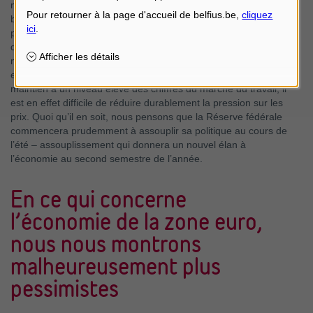
marchés partant du principe que la Réserve fédérale va
bientôt assouplir sa politique. Ces attentes se sont quelque
peu calmées ces dernières semaines. Une baisse du taux
directeur au printemps n’est plus à l’ordre du jour selon les
marchés. En effet, l’inflation recule plus lentement qu’espéré et
est même repartie à la hausse au mois de février. Avec le
maintien à un niveau élevé des chiffres du marché du travail, il
est en effet difficile de réduire durablement la pression sur les
prix. Quoi qu’il en soit, nous pensons que la Réserve fédérale
commencera prudemment à assouplir sa politique au cours de
l’été – assouplissement qui donnera un nouvel élan à
l’économie au second semestre de l’année.
En ce qui concerne
l’économie de la zone euro,
nous nous montrons
malheureusement plus
pessimistes