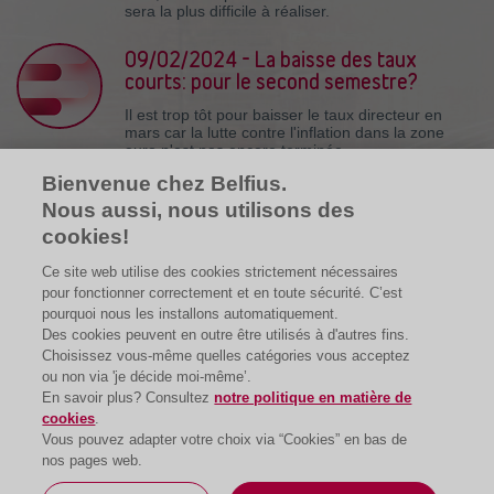
sera la plus difficile à réaliser.
09/02/2024 - La baisse des taux
courts: pour le second semestre?
Il est trop tôt pour baisser le taux directeur en
mars car la lutte contre l'inflation dans la zone
euro n'est pas encore terminée.
Bienvenue chez Belfius.
02/02/2023 - Les scores
Nous aussi, nous utilisons des
énergétiques propulsent les prix des
cookies!
habitations
Ce site web utilise des cookies strictement nécessaires
Les logements ayant un mauvais score
pour fonctionner correctement et en toute sécurité. C’est
énergétique sont moins chers.
pourquoi nous les installons automatiquement.
Des cookies peuvent en outre être utilisés à d'autres fins.
Choisissez vous-même quelles catégories vous acceptez
ou non via 'je décide moi-même’.
En savoir plus? Consultez
notre politique en matière de
cookies
.
Vous pouvez adapter votre choix via “Cookies” en bas de
nos pages web.