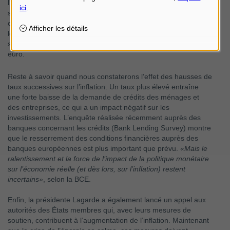
l’inflation élevée pour les travailleurs feront encore grimper les
salaires dans la zone euro. De plus, le secteur des services
continue à bien tourner, contrairement à l'industrie faible, où
les perspectives sont moins favorables. Le secteur des
services représente 73% de la valeur ajoutée dans la zone
euro.
Reste à savoir quand nous constaterons l’effet des hausses de
taux successives sur l’inflation. Un taux plus élevé entraîne
une forte baisse de la demande de crédits des ménages et
des entreprises, ce qui a un impact négatif sur les
investissements. L’enquête réalisée récemment auprès des
banques concernant les crédits (Bank Lending Survey) montre
que le resserrement des conditions financières auprès des
banques européennes est plus important que prévu.
«Mais le
ralentissement et la force de l’impact de la politique monétaire
sur l’économie réelle (et dès lors, sur l’inflation) restent
incertains»
, selon la BCE.
Enfin, la présidente Lagarde a également lancé un appel aux
autorités des États membres qui, avec leurs mesures de
soutien, contribuent à l’augmentation de l’inflation. Maintenant