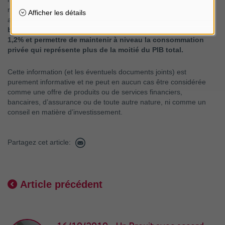
rapport à 2018. Autrement dit, il est possible d’acheter plus
avec le même montant.
Nous prévoyons une nouvelle
baisse de l’inflation en 2020, laquelle devrait tomber à
1,2% et permettre de maintenir à niveau la consommation
privée qui représente plus de la moitié du PIB total.
Cette information (et les éventuels documents joints) est
purement informative et ne peut en aucun cas être considérée
comme une offre de produits ou de services financiers,
bancaires, d’assurance ou de toute autre nature, ni comme un
conseil en matière d’investissement.
Partagez cet article:
Article précédent