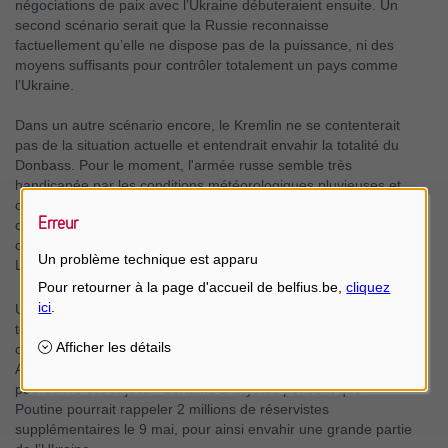
négociations de paix avec l’Ukraine débuteraient ensuite. Un
second scénario serait que la Russie reconnaisse
factuellement qu’elle ne dispose pas de la puissance, ni des
moyens suffisants pour contrôler totalement un pays comme
l’Ukraine.
Dans un autre scénario encore, le Kremlin ne se contenterait
pas de la situation actuelle et entendrait envahir la totalité du
Donbass. Pour le moment, l'armée russe semble très
handicapée par les conditions météorologiques pluvieuses et
défavorables, un problème qui sera résolu en été. Cela
Erreur
donnerait aussi à la Russie plus de temps pour acheminer plus
de moyens. Le ministre russe des Affaires étrangères, Sergei
Un problème technique est apparu
Lavrov, a déjà laissé entendre que cette possibilité existe.
Une dernière option serait que Poutine aille au-delà du pont
terrestre dans le sud et les provinces de l’est et entende
conquérir tout le territoire à l’est du Dnjepr, y compris Odessa.
Actuellement, les troupes semblent insuffisantes pour
poursuivre cet objectif. Certains analystes pensent que
Poutine pourrait rappeler 2 millions de réservistes
supplémentaires le 9 mai, pour ainsi envahir une grande partie