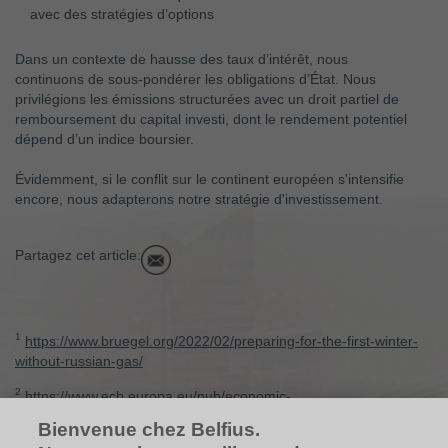
avec des stratégies d’options
Dans un contexte de hausse des taux d’intérêt, nous
continuons de sous-pondérer les obligations d’État. Nous
privilégions les émissions structurées avec un droit partiel de
remboursement du capital investi, dont le rendement potentiel
dépend d’un indice boursier.
Évidemment, si le conflit sur le continent européen s'intensifie
encore, nous adapterons notre stratégie d'investissement.
Partagez cet article:
1
https://www.bruegel.org/2022/02/preparing-for-the-first-winter-
without-russian-gas/
2
https://www.ecb.europa.eu/pub/economic-
bulletin/focus/2022/html/ecb.ebbox202201_04~63d8786255.en.html
Bienvenue chez Belfius.