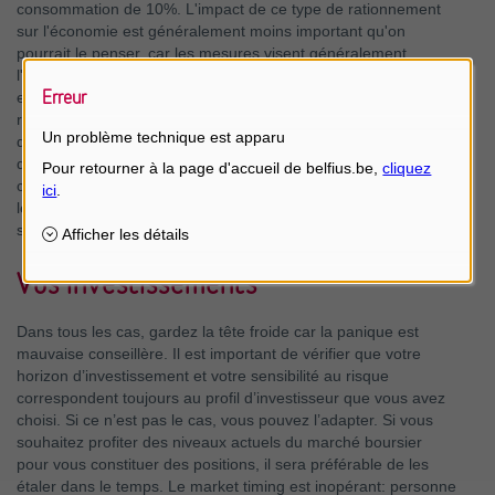
consommation de 10%. L'impact de ce type de rationnement
sur l'économie est généralement moins important qu'on
pourrait le penser, car les mesures visent généralement
2
l'industrie lourde. À titre d'exemple, la BCE
a récemment
Erreur
estimé qu'une réduction de 10% de la consommation de gaz
réduirait le PIB de la zone euro d'environ 0,7%. Ce chiffre est
Un problème technique est apparu
du même ordre de grandeur que les estimations tirées lors
d'expériences antérieures de rationnement de l'énergie,
comme au Japon après Fukushima et au Royaume-Uni dans
les années 1970. L'Europe prévoit de réduire de deux tiers
son utilisation de gaz russe cette année.
Vos investissements
Dans tous les cas, gardez la tête froide car la panique est
mauvaise conseillère. Il est important de vérifier que votre
horizon d’investissement et votre sensibilité au risque
correspondent toujours au profil d’investisseur que vous avez
choisi. Si ce n’est pas le cas, vous pouvez l’adapter. Si vous
souhaitez profiter des niveaux actuels du marché boursier
pour vous constituer des positions, il sera préférable de les
étaler dans le temps. Le market timing est inopérant: personne