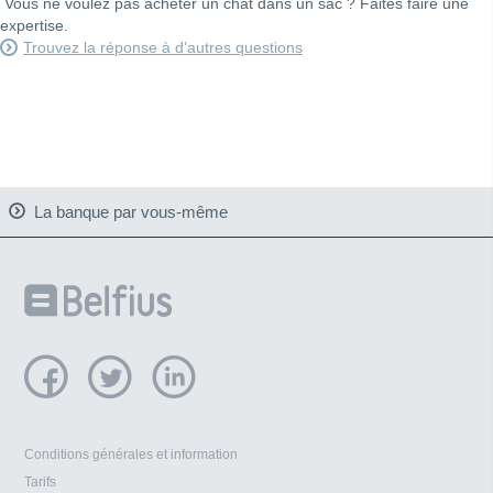
Vous ne voulez pas acheter un chat dans un sac ? Faites faire une
expertise.
Trouvez la réponse à d’autres questions
La banque par vous-même

Internet et Mobile
Services Mobiles
Services



Automates et téléphone
Conditions générales et information
Tarifs