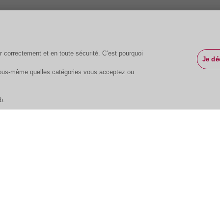
r correctement et en toute sécurité. C’est pourquoi
Je d
 vous-même quelles catégories vous acceptez ou
b.