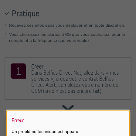
Pratique
Recevez ces infos sans vous déplacer et en toute discrétion.
Vous choisissez les alertes SMS que vous souhaitez, pour le
compte et à la fréquence que vous voulez.
Créer
Dans Belfius Direct Net, allez dans « mes
services », créez votre contrat Belfius
Direct Alert, complétez votre numéro de
GSM (si ce n’est pas encore fait).
Erreur
Activer
Un problème technique est apparu
Une fois votre contrat Belfius Direct Alert