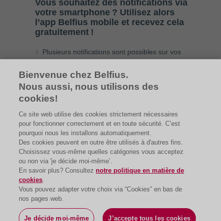
Vous souhaitez des notifications via
votre smartphone ? Utilisez alors
l’app Belfius mobile et recevez cela
gratuitement !
Plusieurs notifications sont possibles sur vos
comptes, cartes, … plus d’infos
Bienvenue chez Belfius.
Et pour vos investissements, utilisez les
Nous aussi, nous utilisons des
notifications de Re=Bel
(alertes de prix,
exécution d’un achat ou d’une vente,
cookies!
publication d’un expert)
Ce site web utilise des cookies strictement nécessaires
pour fonctionner correctement et en toute sécurité. C’est
pourquoi nous les installons automatiquement.
Des cookies peuvent en outre être utilisés à d'autres fins.
Choisissez vous-même quelles catégories vous acceptez
ou non via 'je décide moi-même’.
En savoir plus? Consultez
notre politique en matière de
cookies
.
Vous pouvez adapter votre choix via “Cookies” en bas de
nos pages web.
Je décide moi-même
Demander
J’accepte tous les cookies