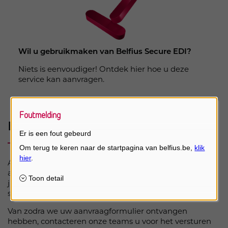
Wil u gebruikmaken van Belfius Secure EDI?
Niets is eenvoudiger! Ontdek hier hoe u deze
service kan aanvragen.
Foutmelding
Belfius Secure EDI aanvragen
Er is een fout gebeurd
Als hoofd van een juridische entiteit moet u enkel het
aanvraagformulier invullen en ondertekenen (één per
juridische entiteit) door te klikken op
deze link
. Daarna
stuurt u het formulier naar
secureedi@belfius.be
.
Van zodra we uw aanvraagformulier ontvangen
hebben, contacteren onze teams u voor het versturen