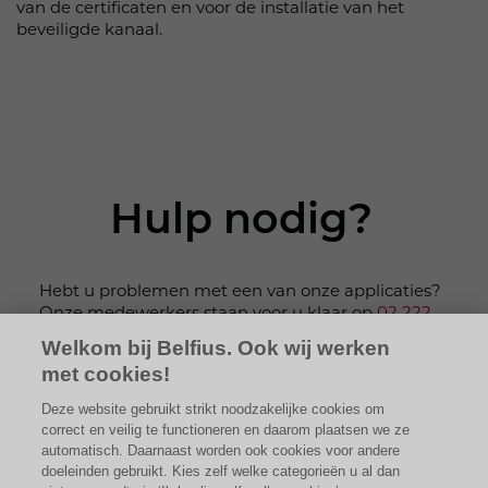
van de certificaten en voor de installatie van het
beveiligde kanaal.
Hulp nodig?
Hebt u problemen met een van onze applicaties?
Onze medewerkers staan voor u klaar op
02 222
87 20
.
Welkom bij Belfius. Ook wij werken
met cookies!
Deze website gebruikt strikt noodzakelijke cookies om
correct en veilig te functioneren en daarom plaatsen we ze
automatisch. Daarnaast worden ook cookies voor andere
doeleinden gebruikt. Kies zelf welke categorieën u al dan