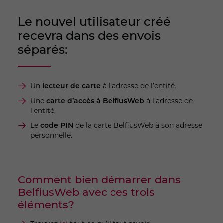
Complétez
ce formulaire
.
procurations de manière indépendante,
remplissez leurs coordonnées sur la seconde
Le nouvel utilisateur créé
page.
recevra dans des envois
Définissez les accès dont chaque utilisateur peut
disposer:
accès standards
ou
accès étendus
.
séparés:
Un
lecteur de carte
à l’adresse de l’entité.
Une
carte d’accès à BelfiusWeb
à l’adresse de
l’entité.
Le
code PIN
de la carte BelfiusWeb à son adresse
personnelle.
Comment bien démarrer dans
BelfiusWeb avec ces trois
éléments?