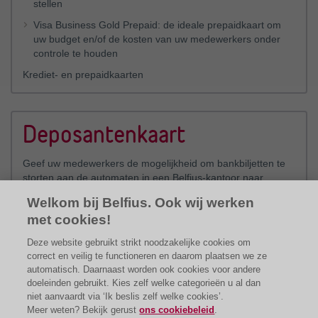
stellen
Visa Business Gold Prepaid: de ideale prepaidkaart om
uw budget en/of de kosten van uw medewerkers onder
controle te houden
Krediet- en prepaidkaarten
Deposantenkaart
Geef uw medewerkers de mogelijkheid om bankbiljetten te
storten aan de automaten in een Belfius-kantoor naar
keuze.
Welkom bij Belfius. Ook wij werken
met cookies!
Deposantenkaart
Deze website gebruikt strikt noodzakelijke cookies om
correct en veilig te functioneren en daarom plaatsen we ze
automatisch. Daarnaast worden ook cookies voor andere
doeleinden gebruikt. Kies zelf welke categorieën u al dan
niet aanvaardt via ‘Ik beslis zelf welke cookies’.
Meer weten? Bekijk gerust
ons cookiebeleid
.