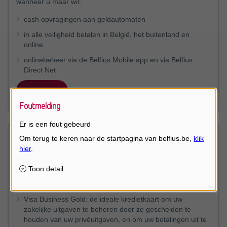
wanneer u maar wil:
cash opvragingen aan geldautomaten
in alle veiligheid betalen in België, het buitenland en
online
onlinebeheer via de Belfius Mobile app en via Belfius
Direct Net
Debetkaart
Foutmelding
Er is een fout gebeurd
Krediet- en prepaidkaarten
Betaal in alle veiligheid uw onlineaankopen of uw aankopen
in handelszaken, en geniet de erraan verbonden
verzekeringen:
Visa Business Gold: de ideale kredietkaart om uw
zakelijke uitgaven te beheren door ze gescheiden te
houden van uw privéuitgaven, en om uw betalingen uit te