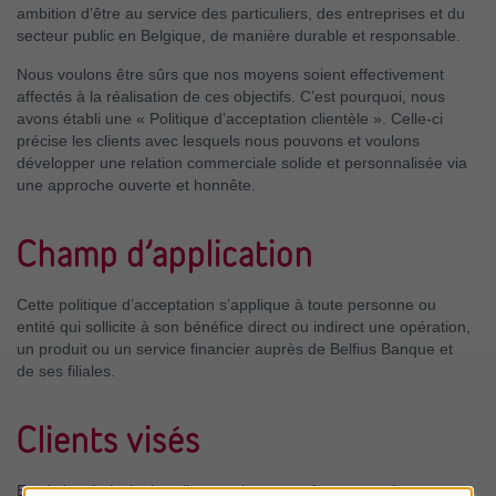
ambition d’être au service des particuliers, des entreprises et du
secteur public en Belgique, de manière durable et responsable.
Nous voulons être sûrs que nos moyens soient effectivement
affectés à la réalisation de ces objectifs. C’est pourquoi, nous
avons établi une « Politique d’acceptation clientèle ». Celle-ci
précise les clients avec lesquels nous pouvons et voulons
développer une relation commerciale solide et personnalisée via
une approche ouverte et honnête.
Champ d’application
Cette politique d’acceptation s’applique à toute personne ou
entité qui sollicite à son bénéfice direct ou indirect une opération,
un produit ou un service financier auprès de Belfius Banque et
de ses filiales.
Clients visés
En règle générale, les clients qui peuvent être acceptés par