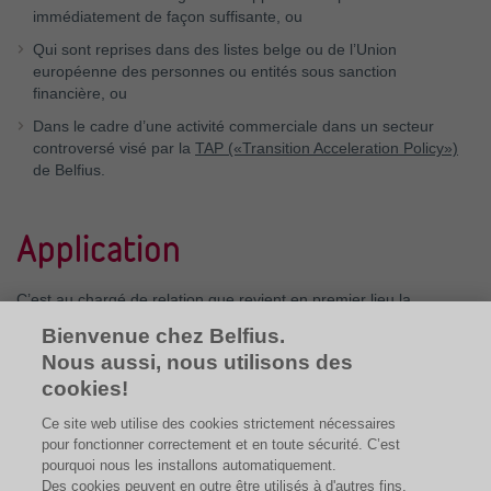
immédiatement de façon suffisante, ou
Qui sont reprises dans des listes belge ou de l’Union
européenne des personnes ou entités sous sanction
financière, ou
Dans le cadre d’une activité commerciale dans un secteur
controversé visé par la
TAP («Transition Acceleration Policy»)
de Belfius.
Application
C’est au chargé de relation que revient en premier lieu la
responsabilité de n’établir de relations clientèle qu’avec des
Bienvenue chez Belfius.
personnes ou entités qui correspondent à notre politique
Nous aussi, nous utilisons des
d’acceptation.
cookies!
Si la personne ou entité ne répond pas aux critères
Ce site web utilise des cookies strictement nécessaires
d’acceptations habituels de Belfius Banque, des services internes
pour fonctionner correctement et en toute sécurité. C’est
de la banque peuvent également faire refuser l’entrée en relation
pourquoi nous les installons automatiquement.
clientèle.
Des cookies peuvent en outre être utilisés à d'autres fins.