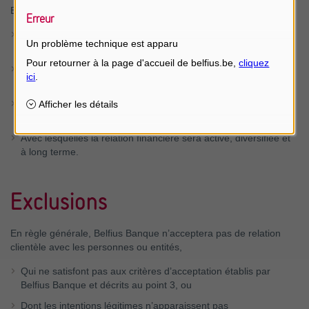
Belfius Banque sont les personnes ou entités :
Erreur
Qui sont complètement identifiées selon les procédures de la
Un problème technique est apparu
banque et
Qui ont un lien significatif avec la Belgique par leur
établissement ou par une source de revenus durable et
Dont la réalité de ce lien significatif est vérifiable par le chargé
de relation ou sur base de sources externes crédibles et
Avec lesquelles la relation financière sera active, diversifiée et
à long terme.
Exclusions
En règle générale, Belfius Banque n’acceptera pas de relation
clientèle avec les personnes ou entités,
Qui ne satisfont pas aux critères d’acceptation établis par
Belfius Banque et décrits au point 3, ou
Dont les intentions légitimes n’apparaissent pas