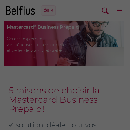
®
Mastercard
Business Prepaid
Gérez simplement
vos dépenses professionnelles
et celles de vos collaborateurs
5 raisons de choisir la
Mastercard Business
Prepaid!
solution idéale pour vos