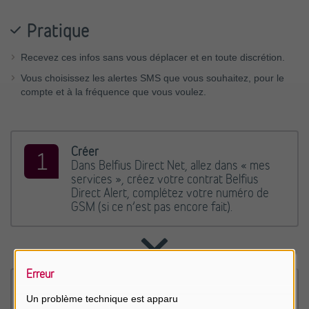
Pratique
Recevez ces infos sans vous déplacer et en toute discrétion.
Vous choisissez les alertes SMS que vous souhaitez, pour le
compte et à la fréquence que vous voulez.
Créer
Dans Belfius Direct Net, allez dans « mes
services », créez votre contrat Belfius
Direct Alert, complétez votre numéro de
GSM (si ce n’est pas encore fait).
Erreur
Activer
Un problème technique est apparu
Une fois votre contrat Belfius Direct Alert