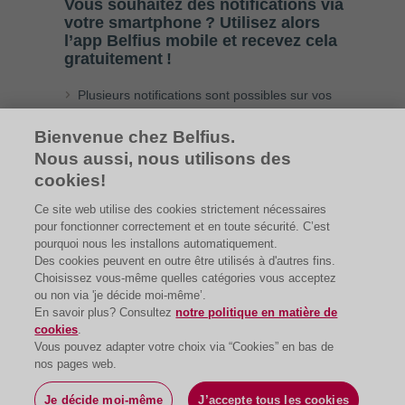
Vous souhaitez des notifications via
votre smartphone ? Utilisez alors
l’app Belfius mobile et recevez cela
gratuitement !
Plusieurs notifications sont possibles sur vos
comptes, cartes, … plus d’infos
Bienvenue chez Belfius.
Et pour vos investissements, utilisez les
Nous aussi, nous utilisons des
notifications de Re=Bel
(alertes de prix,
exécution d’un achat ou d’une vente,
cookies!
publication d’un expert)
Ce site web utilise des cookies strictement nécessaires
pour fonctionner correctement et en toute sécurité. C’est
pourquoi nous les installons automatiquement.
Des cookies peuvent en outre être utilisés à d'autres fins.
Choisissez vous-même quelles catégories vous acceptez
ou non via 'je décide moi-même’.
En savoir plus? Consultez
notre politique en matière de
cookies
.
Vous pouvez adapter votre choix via “Cookies” en bas de
nos pages web.
Je décide moi-même
Demander
J’accepte tous les cookies