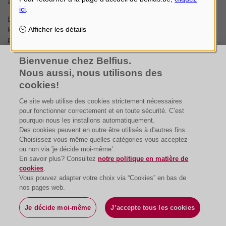
avantageux.
En tant que titulaire de profession libérale, protégé par la loi sur
les nouvelles implantations, vous bénéficiez d'un financement
plus flexible :
une durée plus importante : entre 10 et 12 ans (contre max. 7
Bienvenue chez Belfius.
ans pour un commerce).
Nous aussi, nous utilisons des
et moins d'apport de fonds propres : 15 % du prix de la reprise
cookies!
(contre 25 % pour un commerce).
Ce site web utilise des cookies strictement nécessaires
pour fonctionner correctement et en toute sécurité. C’est
pourquoi nous les installons automatiquement.
Des cookies peuvent en outre être utilisés à d'autres fins.
Choisissez vous-même quelles catégories vous acceptez
ou non via 'je décide moi-même’.
En savoir plus? Consultez
notre politique en matière de
cookies
.
Vous pouvez adapter votre choix via “Cookies” en bas de
nos pages web.
Je décide moi-même
J’accepte tous les cookies