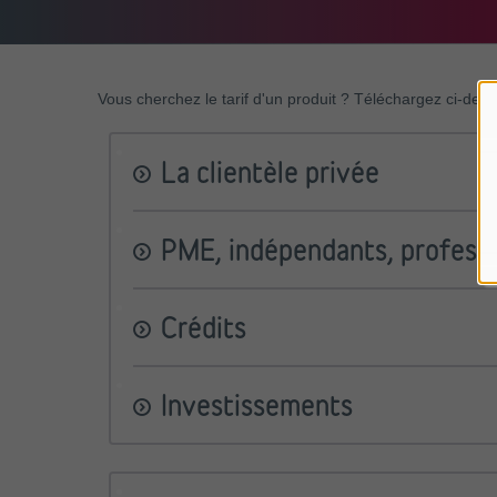
Vous cherchez le tarif d'un produit ? Téléchargez ci-desso
La clientèle privée
Tarifs et taux valables pour la c
PME, indépendants, professio
Liste des services les plus rep
Tarifs et taux
valables pour les 
Crédits
Tarifs et taux
valables pour les c
Tarifs crédits hypothécaires à d
Investissements
Tarifs crédits hypothécaires à d
Tarifs en vigueur des principal