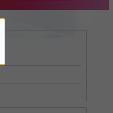
c.
fait