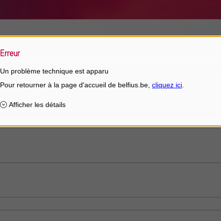
us la fiche de tarifs appropriée.
Erreur
Un problème technique est apparu
lientèle privée
ns libérales, associations de fait, ASBL et
résentatifs liés à un compte de paiement
indépendants, professions libérales et PME
lients du secteur non profit et les associations de 
estination immobilière
estination mobilière
es opérations de placement