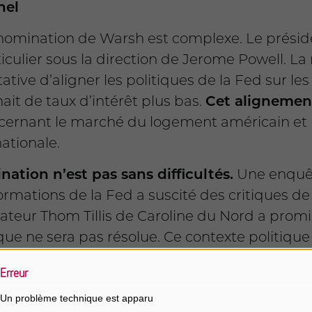
nel
 nomination de Warsh est complexe. Le prési
ticulier sous la direction de Jerome Powell. 
ve d’aligner les politiques de la Fed sur le
it de taux d’intérêt plus bas.
Cet alignement
ernant le marché du logement américain et la
ationale.
ation n’est pas sans difficultés.
Une enquêt
formations de la Fed a suscité des critiques de 
ateur Thom Tillis de Caroline du Nord a prom
ique ne sera pas résolue. Ce contexte politiqu
rmation de Warsh,
qui nécessite l’approbatio
Erreur
t également à un moment où l’indépendance d
Un problème technique est apparu
ncernant l’expansion du bilan de la Fed et se