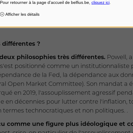
sent entrevoir un possible changement de code
’intérêt a soulevé des interrogations quant à 
différentes ?
deux philosophies très différentes.
Powell, a
s'est positionné comme un institutionnaliste
indépendance de la Fed, la dépendance aux don
l Open Market Committee). Son mandat a été 
ué en 2019, l'assouplissement agressif pendan
e en décennies pour lutter contre l'inflation, 
termes technocratiques et non politiques. .
çu comme une figure plus idéologique et co
ost-crise, en particulier de l'assouplissement q