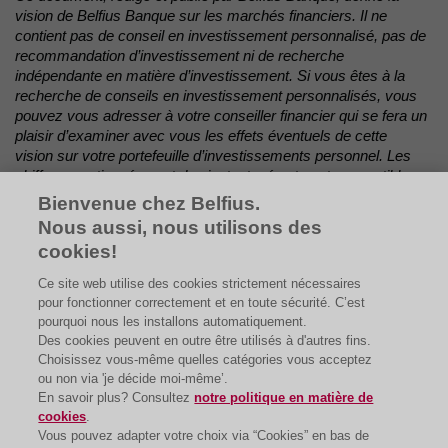
vision de Belfius Banque sur les marchés financiers. Il ne
contient pas de conseil en investissement personnalisé, pas de
recommandation d’investissement ni de recherche
indépendante en matière d’investissement. Si vous êtes à la
recherche de conseils en investissement personnalisés, vous
pouvez vous adresser à votre conseiller financier qui se fera un
plaisir d’examiner avec vous les effets éventuels de cette
vision sur votre portefeuille d’investissements personnel. Les
chiffres mentionnés sont des instantanés et sont susceptibles
d’évoluer.
Bienvenue chez Belfius.
Nous aussi, nous utilisons des
cookies!
Voir lien
Belfius
Ce site web utilise des cookies strictement nécessaires
pour fonctionner correctement et en toute sécurité. C’est
pourquoi nous les installons automatiquement.
Des cookies peuvent en outre être utilisés à d'autres fins.
Choisissez vous-même quelles catégories vous acceptez
ou non via 'je décide moi-même’.
En savoir plus? Consultez
notre politique en matière de
cookies
.
Vous pouvez adapter votre choix via “Cookies” en bas de