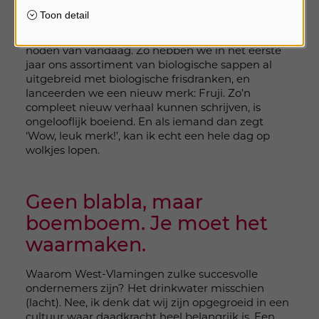
niet van nul hoef te beginnen. Het is een
onderneming die al ergens staat, maar waar ik
nieuwe ideeën kan inbrengen, aangepast aan de
noden van vandaag. Zo hebben we in het eerste
jaar ons assortiment van biologische sappen al
uitgebreid met biologische frisdranken, en
lanceerden we een nieuw merk: Fruji. Zo’n
compleet nieuw verhaal kunnen schrijven, is
ongelooflijk boeiend. En als iemand dan zegt
‘Wow, leuk merk!’, kan ik echt een hele dag op
wolkjes lopen.
Geen blabla, maar
boemboem. Je moet het
waarmaken.
Waarom West-Vlamingen zulke succesvolle
ondernemers zijn? Het drinkwater misschien
(lacht). Nee, ik denk dat wij zijn opgegroeid in een
cultuur waar daadkracht heel belangrijk is. Een