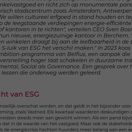
winkelvastgoed en richt zich op monumentale pan
risch stadscentrum zoals Amsterdam, Antwerpen, 
We willen cultureel erfgoed in stand houden en te
p de leegstaande verdiepingen energie-efficiënte
 kantoren in te richten", vertellen CEO Sven B
hun nieuwe, energiezuinige kantoor in Berchem.
 winkelen draagt bij aan de leefbaarheid in de 
S-luik van ESG het verschil maken." In 2023 koos 
mbition-programma van Belfius, een aanpak die 
rsnelling hoger laat schakelen in duurzame tran
mental, Social als Governance. Een gesprek over 
lessen die onderweg werden geleerd.
ht van ESG
eilijk overschat worden, en dat geldt in het bijzonder voor
ing, zoals Vastned. Elk kwartaal waarderen deskundigen de
eisten steeds meer aan gewicht winnen. Als een pand bijvo
ich dat in de waarde van het vastgoed. Maar ook de stakeholde
nds de energiecrisis hechten huurders meer belang aan een e