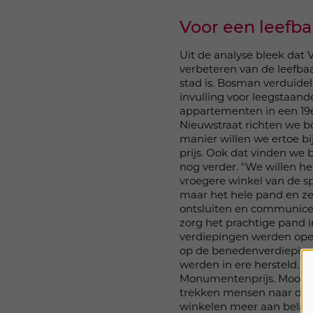
Voor een leefba
Uit de analyse bleek dat 
verbeteren van de leefbaa
stad is. Bosman verduide
invulling voor leegstaan
appartementen in een 19e
Nieuwstraat richten we b
manier willen we ertoe b
prijs. Ook dat vinden we 
nog verder. "We willen h
vroegere winkel van de spe
maar het hele pand en zel
ontsluiten en communice
zorg het prachtige pand 
verdiepingen werden open
op de benedenverdieping 
werden in ere hersteld. 
Monumentenprijs. Mooi g
trekken mensen naar de s
winkelen meer aan belang