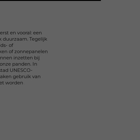
rst en vooral: een
jk duurzaam. Tegelijk
ds- of
jken of zonnepanelen
nnen inzetten bij
 onze panden. In
enstad UNESCO-
maken gebruik van
oet worden