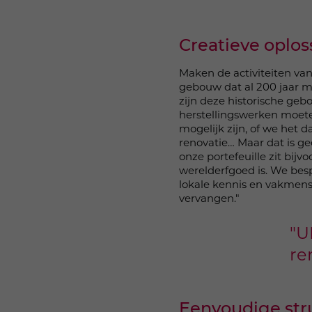
Creatieve oplo
Maken de activiteiten van
gebouw dat al 200 jaar me
zijn deze historische ge
herstellingswerken moet
mogelijk zijn, of we het
renovatie… Maar dat is g
onze portefeuille zit bi
werelderfgoed is. We bes
lokale kennis en vakmens
vervangen."
"U
re
Eenvoudige str