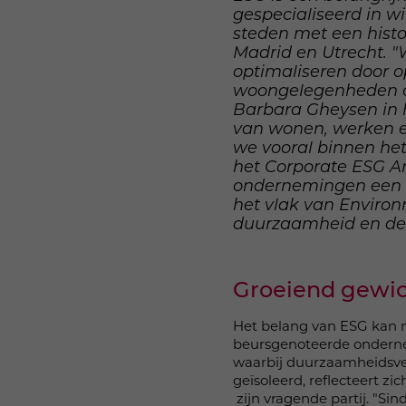
gespecialiseerd in 
steden met een histo
Madrid en Utrecht. "
optimaliseren door o
woongelegenheden of
Barbara Gheysen in 
van wonen, werken en
we vooral binnen het 
het Corporate ESG A
ondernemingen een ve
het vlak van Environ
duurzaamheid en de 
Groeiend gewic
Het belang van ESG kan mo
beursgenoteerde ondernem
waarbij duurzaamheidsver
geïsoleerd, reflecteert z
zijn vragende partij. "Si