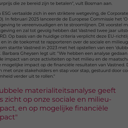
urprijs die ze bereid zijn te betalen", vult Bosman aan.
ESG vertaalde zich in een striktere wetgeving, de Corporate
D). In februari 2025 lanceerde de Europese Commissie het ‘
eving te vereenvoudigen en te stroomlijnen. Dit voorstel
eving en zal tot gevolg hebben dat Vastned twee jaar uitste
. Op basis van de huidige criteria verplicht deze EU-richtl
 in de toekomst te rapporteren over de sociale en milieu
rom startte Vastned in 2023 met het opstellen van een ‘dubb
g’. Barbara Gheysen legt uit: "We hebben een analyse gedaan
de impact van onze activiteiten op het milieu en de maatscha
 de mogelijke impact op de financiële resultaten van Vastned.
n met onze stakeholders en stap voor stap, gestuurd door c
id verder uit te rollen."
ubbele materialiteitsanalyse geeft
s zicht op onze sociale en milieu-
pact, en op mogelijke financiële
pact"