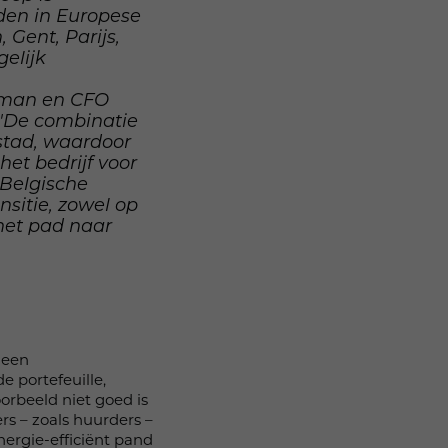
den in Europese
Gent, Parijs,
gelijk
osman en CFO
 "De combinatie
stad, waardoor
het bedrijf voor
Belgische
sitie, zowel op
het pad naar
 een
 portefeuille,
orbeeld niet goed is
rs – zoals huurders –
nergie-efficiënt pand