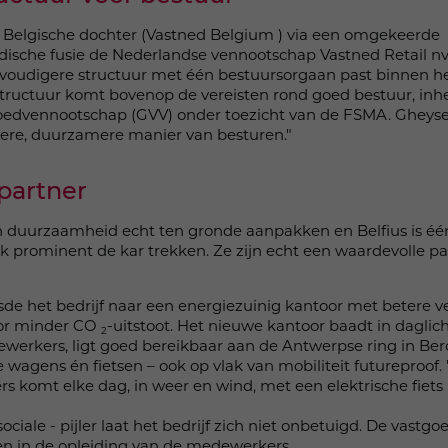
 Belgische dochter (Vastned Belgium ) via een omgekeerde
idische fusie de Nederlandse vennootschap Vastned Retail nv
oudigere structuur met één bestuursorgaan past binnen he
 structuur komt bovenop de vereisten rond goed bestuur, inh
edvennootschap (GVV) onder toezicht van de FSMA. Gheys
ere, duurzamere manier van besturen."
-partner
duurzaamheid echt ten gronde aanpakken en Belfius is één
lak prominent de kar trekken. Ze zijn echt een waardevolle pa
isde het bedrijf naar een energiezuinig kantoor met betere ve
oor minder CO
-uitstoot. Het nieuwe kantoor baadt in daglich
2
werkers, ligt goed bereikbaar aan de Antwerpse ring in Ber
e wagens én fietsen – ook op vlak van mobiliteit futureproof
komt elke dag, in weer en wind, met een elektrische fiets n
ciale - pijler laat het bedrijf zich niet onbetuigd. De vast
en in de opleiding van de medewerkers.