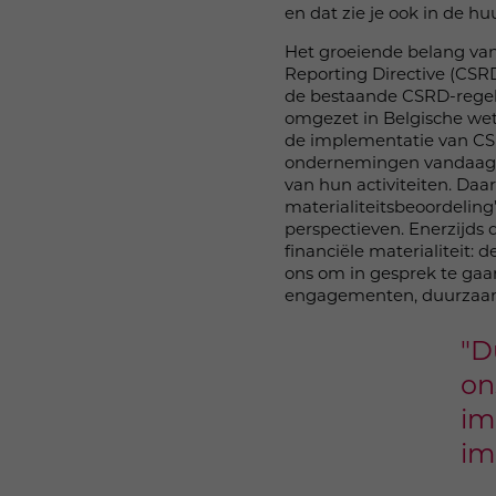
en dat zie je ook in de hu
Het groeiende belang van 
Reporting Directive (CSR
de bestaande CSRD-regelg
omgezet in Belgische wetg
de implementatie van CSRD
ondernemingen vandaag en
van hun activiteiten. Daa
materialiteitsbeoordelin
perspectieven. Enerzijds 
financiële materialiteit:
ons om in gesprek te gaa
engagementen, duurzaamhe
"D
on
im
im