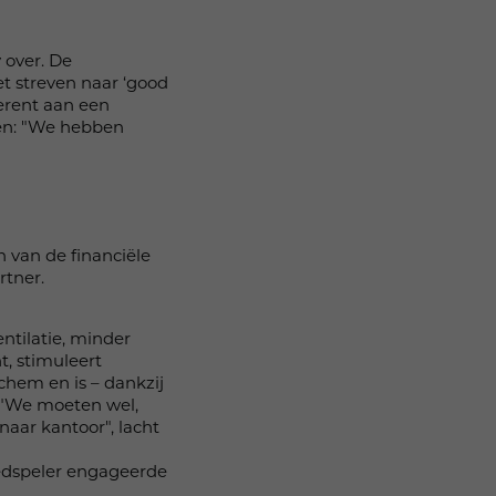
 over. De
t streven naar ‘good
erent aan een
en: "We hebben
 van de financiële
rtner.
ntilatie, minder
t, stimuleert
chem en is – dankzij
. "We moeten wel,
aar kantoor", lacht
goedspeler engageerde