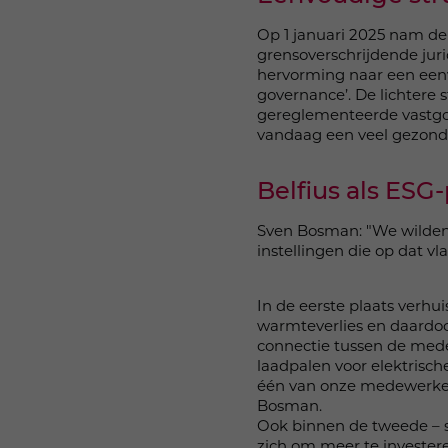
Op 1 januari 2025 nam de
grensoverschrijdende jur
hervorming naar een eenv
governance’. De lichtere
gereglementeerde vastgo
vandaag een veel gezond
Belfius als ESG
Sven Bosman: "We wilden 
instellingen die op dat v
In de eerste plaats verhu
warmteverlies en daard
connectie tussen de mede
laadpalen voor elektrisch
één van onze medewerkers 
Bosman.
Ook binnen de tweede – so
zich om meer te invester