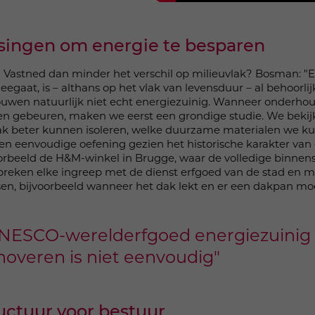
ssingen om energie te besparen
 Vastned dan minder het verschil op milieuvlak? Bosman: "Ee
egaat, is – althans op het vlak van levensduur – al behoorli
bouwen natuurlijk niet echt energiezuinig. Wanneer onderhou
en gebeuren, maken we eerst een grondige studie. We beki
 dak beter kunnen isoleren, welke duurzame materialen we ku
een eenvoudige oefening gezien het historische karakter van
jvoorbeeld de H&M-winkel in Brugge, waar de volledige binn
preken elke ingreep met de dienst erfgoed van de stad en 
en, bijvoorbeeld wanneer het dak lekt en er een dakpan m
NESCO-werelderfgoed energiezuinig
noveren is niet eenvoudig"
uctuur voor bestuur