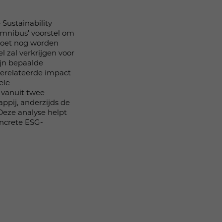
 Sustainability
Omnibus’ voorstel om
 moet nog worden
l zal verkrijgen voor
ijn bepaalde
gerelateerde impact
ele
 vanuit twee
ppij, anderzijds de
 Deze analyse helpt
oncrete ESG-