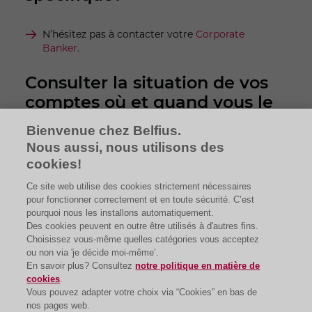
N’hésitez pas à contacter votre
Corporate
Banker
.
Consulter la situation de vos
comptes où et quand vous le
voulez?
Bienvenue chez Belfius.
Nous aussi, nous utilisons des
BelfiusWeb
et
BelfiusWeb App
sont disponibles
cookies!
24/7
Ce site web utilise des cookies strictement nécessaires
pour fonctionner correctement et en toute sécurité. C’est
pourquoi nous les installons automatiquement.
Des cookies peuvent en outre être utilisés à d'autres fins.
Choisissez vous-même quelles catégories vous acceptez
ou non via 'je décide moi-même’.
En savoir plus? Consultez
notre politique en matière de
cookies
.
Vous pouvez adapter votre choix via “Cookies” en bas de
nos pages web.