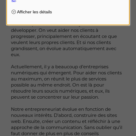
Les clients de mes clients
sont rois.
Les entrepreneurs veulent toujours se
développer. On veut aider nos clients à
progresser, principalement en écoutant ce que
veulent leurs propres clients. Et si nos clients
grandissent, on évolue automatiquement avec
eux.
Actuellement, il y a beaucoup d’entreprises
numériques qui émergent. Pour aider nos clients
au maximum, on réunit le plus de services
possible au même endroit. On est là pour
résoudre leurs soucis numériques, et eux, ils
peuvent se concentrer sur leur passion.
Notre entrepreneuriat évolue en fonction de
nouveaux intérêts. D’abord, construire des sites
web. Ensuite, créer un contenu et réfléchir à une
approche de la communication. Sans oublier qu’il
faut donner de plus en plus de conseils