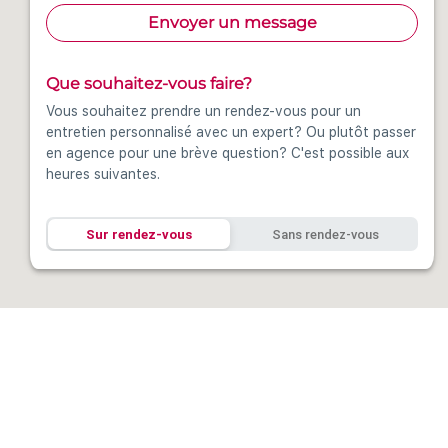
Envoyer un message
Que souhaitez-vous faire?
Vous souhaitez prendre un rendez-vous pour un
entretien personnalisé avec un expert? Ou plutôt passer
en agence pour une brève question? C'est possible aux
heures suivantes.
Sur rendez-vous
Sans rendez-vous
Samedi
09:00 - 12:00
Dimanche
Fermé
Lundi
08:00 - 20:00
Mardi
08:00 - 20:00
Mercredi
08:00 - 20:00
Jeudi
08:00 - 20:00
Vendredi
08:00 - 20:00
Attention fermé pendant
les vacances