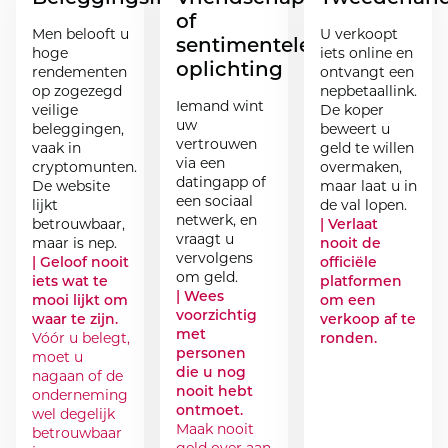
of
Men belooft u
U verkoopt
sentimentele
hoge
iets online en
oplichting
rendementen
ontvangt een
op zogezegd
nepbetaallink.
Iemand wint
veilige
De koper
uw
beleggingen,
beweert u
vertrouwen
vaak in
geld te willen
via een
cryptomunten.
overmaken,
datingapp of
De website
maar laat u in
een sociaal
lijkt
de val lopen.
netwerk, en
betrouwbaar,
| Verlaat
vraagt u
maar is nep.
nooit de
vervolgens
| Geloof nooit
officiële
om geld.
iets wat te
platformen
| Wees
mooi lijkt om
om een
voorzichtig
waar te zijn.
verkoop af te
met
Vóór u belegt,
ronden.
personen
moet u
die u nog
nagaan of de
nooit hebt
onderneming
ontmoet.
wel degelijk
Maak nooit
betrouwbaar