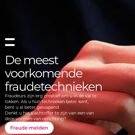
De meest
voorkomende
fraudetechnieken
Fraudeurs zijn erg creatief om u in de val te
lokken. Als u hun technieken beter kent,
bent u al beter gewapend.
Denkt u het slachtoffer te zijn van een van
deze vormen van oplichting?
Fraude melden