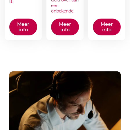
geld over aan
is.
een
onbekende.
Meer
Meer
Meer
info
info
info