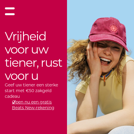
Vrijheid
voor uw
tiener, rust
voor u
Geef uw tiener een sterke
start met €50 zakgeld
cadeau
Open nu een gratis
Beats New-rekening