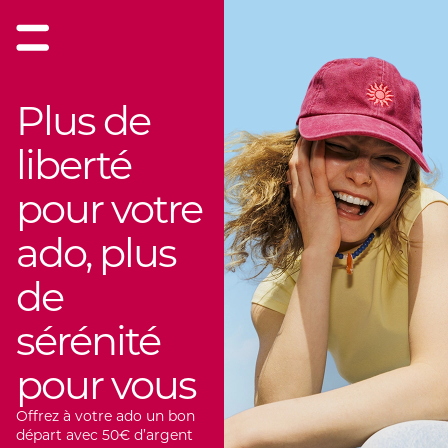
Plus de
liberté
pour votre
ado, plus
de
sérénité
pour vous
Offrez à votre ado un bon
départ avec 50€ d’argent