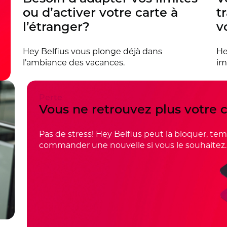
ou d’activer votre carte à
t
l’étranger?
v
Hey Belfius vous plonge déjà dans
He
l’ambiance des vacances.
im
Perte
Vous ne retrouvez plus votre 
Pas de stress! Hey Belfius peut la bloquer, t
commander une nouvelle si vous le souhaitez.