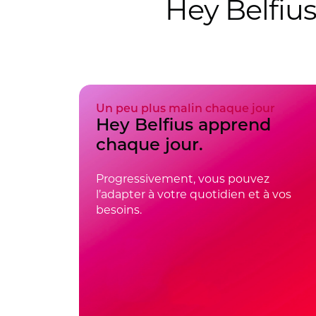
Hey Belfiu
Un peu plus malin chaque jour
Hey Belfius apprend
chaque jour.
Progressivement, vous pouvez
l’adapter à votre quotidien et à vos
besoins.