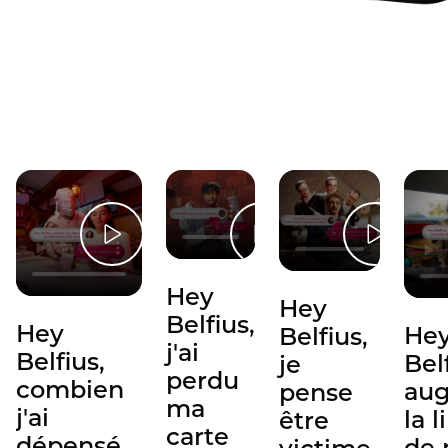
Hey
Hey
Belfius,
Hey
He
Belfius,
j'ai
Belfius,
Bel
je
perdu
combien
au
pense
ma
j'ai
la l
être
carte
dépensé
de