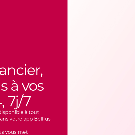
ancier,
s à vos
 7j/7
disponible à tout
ans votre app Belfius
ius vous met