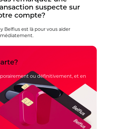
ransaction suspecte sur
otre compte?
y Belfius est là pour vous aider
médiatement.
carte?
emporairement ou définitivement, et en