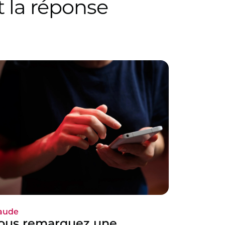
 la réponse
aude
ous remarquez une