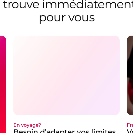
s trouve immédiatement
pour vous
En voyage?
Fr
Besoin d’adapter vos limites
V