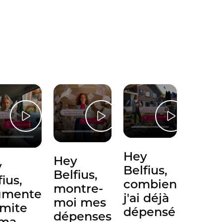
Hey
Hey
y
Belfius,
Belfius,
fius,
combien
montre-
gmente
j'ai déjà
moi mes
imite
dépensé
dépenses
 ma