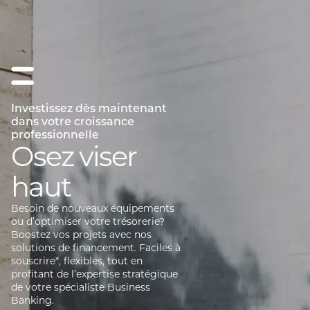
Investissez dès maintenant
dans votre croissance
professionnelle
Osez viser
haut
Besoin de nouveaux équipements
ou d’optimiser votre trésorerie?
Boostez vos projets avec nos
solutions de financement. Faciles à
souscrire*, flexibles, tout en
profitant de l’expertise stratégique
de votre spécialiste Business
Banking.