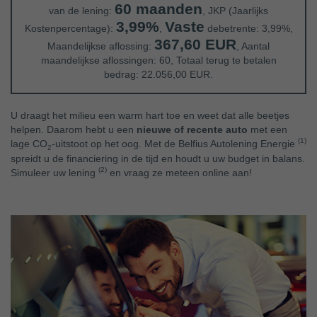
60 maanden
van de lening:
, JKP (Jaarlijks
3,99%
Vaste
Kostenpercentage):
,
debetrente: 3,99%,
367,60 EUR
Maandelijkse aflossing:
, Aantal
maandelijkse aflossingen: 60, Totaal terug te betalen
bedrag: 22.056,00 EUR.
U draagt het milieu een warm hart toe en weet dat alle beetjes
helpen. Daarom hebt u een
nieuwe of recente auto
met een
(1)
lage CO
-uitstoot op het oog. Met de Belfius Autolening Energie
2
spreidt u de financiering in de tijd en houdt u uw budget in balans.
(2)
Simuleer uw lening
en vraag ze meteen online aan!